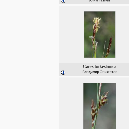
Алим Газиев
Carex
turkestanica
Владимир Эпиктетов