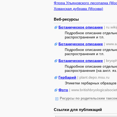
Флора Ульяновского лесопарка (Мос
Хованская дубрава (Москва)
Веб-ресурсы
Ботаническое описание
| ru.wik
Подробное описание отдельны
распространения и т.п.
Ботаническое описание
| www.a
Подробное описание отдельны
распространения и т.п.
Ботаническое описание
| bryop
Подробное описание отдельны
распространения (на англ. яз.
Гербарий
| plant.depo.msu.ru
Этикетки гербарных образцов
Фото
| www.britishbryologicalsocie
Ресурсы по родительским таксон
Ссылки для публикаций