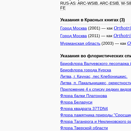
RUS-AS
:
ARC-WSIB
,
ARC-ESIB
,
W-SI
FE
Указания в Красных книгах (3)
Orthotr
Город Москва
(2001) — как
Orthotr
Город Москва
(2011) — как
O
Мурманская область
(2003) — как
Указания во флористических спи
Бриофлора Валуевского лесопарка 
Бриофлора города Курска
Литва, г. Каунас, лес Клебонишкис.
Литва, п. Пакальнишкес, окрестнос
Приложение 4 к списку редких видов
Флора балки Платонова
Флора Беларуси
Флора квадрата 37TDN4
Флора памятника природы "Сросшиес
Флора Таганрога и Неклиновского р
Флора Тверской области