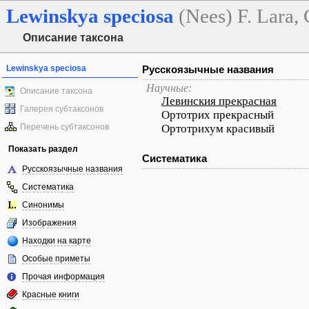
Lewinskya
speciosa
(Nees) F. Lara, 
Описание таксона
Lewinskya speciosa
Русскоязычные названия
Научные:
Описание таксона
Левинския прекрасная
Галерея субтаксонов
Ортотрих прекрасный
Перечень субтаксонов
Ортотрихум красивый
Показать раздел
Систематика
Русскоязычные названия
Систематика
Синонимы
Изображения
Находки на карте
Особые приметы
Прочая информация
Красные книги