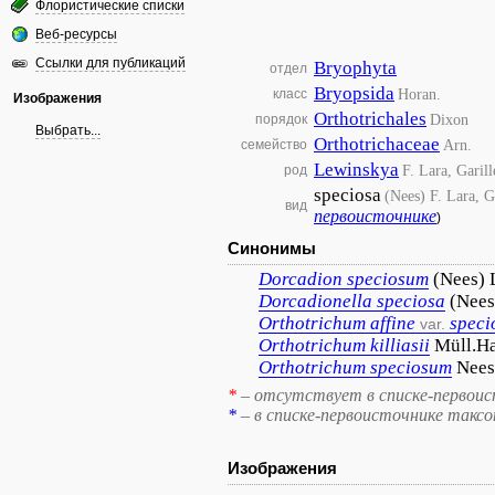
Флористические списки
Веб-ресурсы
Ссылки для публикаций
Bryophyta
отдел
Bryopsida
Horan.
класс
Изображения
Orthotrichales
Dixon
порядок
Выбрать...
Orthotrichaceae
Arn.
семейство
Lewinskya
F. Lara, Garil
род
speciosa
(Nees) F. Lara, G
вид
первоисточнике
)
Синонимы
Dorcadion
speciosum
(Nees) 
Dorcadionella
speciosa
(Nees
Orthotrichum
affine
spec
var.
Orthotrichum
killiasii
Müll.Ha
Orthotrichum
speciosum
Nees
*
– отсутствует в списке-первоис
*
– в списке-первоисточнике такс
Изображения