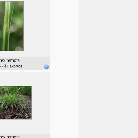
rex
remota
ний Пахомов
rex
remota