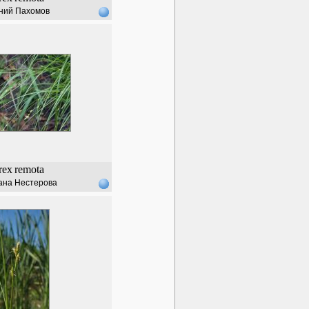
ний Пахомов
rex
remota
ана Нестерова