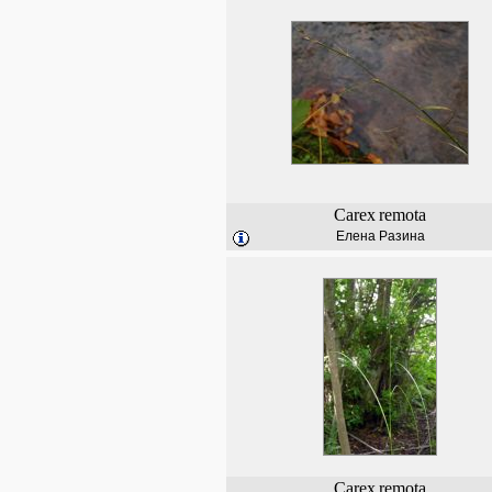
Carex
remota
Елена Разина
Carex
remota