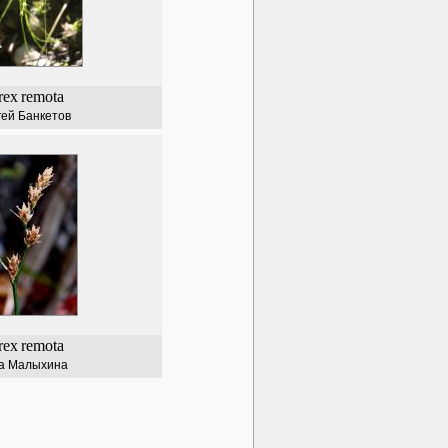
rex
remota
ей Банкетов
rex
remota
а Малыхина