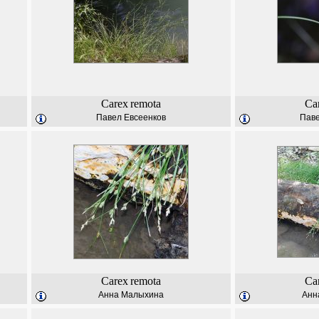
Carex
remota
Ca
Павел Евсеенков
Паве
Carex
remota
Ca
Анна Малыхина
Анн