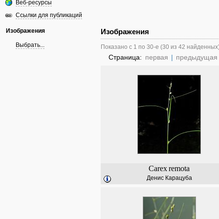
Веб-ресурсы
Ссылки для публикаций
Изображения
Изображения
Выбрать...
Показано с 1 по 30-е (30 из 42 найденных
Страница:
первая
|
предыдущая
Carex
remota
Денис Карацуба