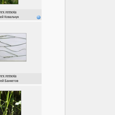
rex
remota
ей Ковальчук
rex
remota
ей Банкетов