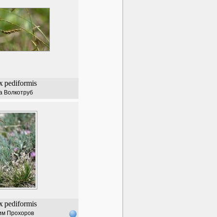
x
pediformis
а Волкотруб
x
pediformis
им Прохоров