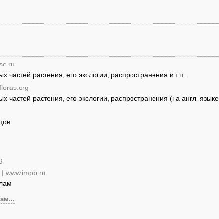
sc.ru
 частей растения, его экологии, распространения и т.п.
floras.org
 частей растения, его экологии, распространения (на англ. языке
цов
g
| www.impb.ru
алам
ам...