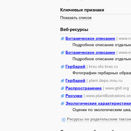
Ключевые признаки
Показать список
Веб-ресурсы
Ботаническое описание
| www.n
Подробное описание отдельных
Ботаническое описание
| www.e
Подробное описание отдельных
Гербарий
| krsu.sfu-kras.ru
Фотографии гербарных образ
Гербарий
| plant.depo.msu.ru
Распространение
| www.gbif.org
Рисунки
| www.plantillustrations.or
Экологические характеристики
Оценки по экологическим шк
Ресурсы по родительским таксон