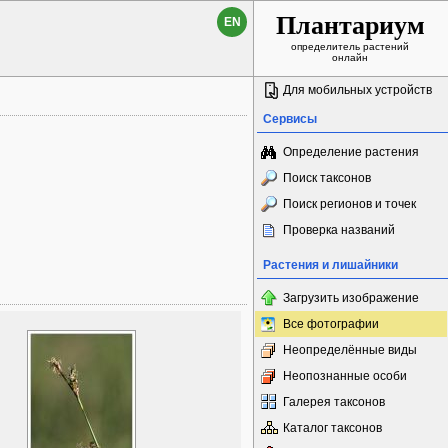
Плантариум
EN
определитель растений
онлайн
Для мобильных устройств
Сервисы
Определение растения
Поиск таксонов
Поиск регионов и точек
Проверка названий
Растения и лишайники
Загрузить изображение
Все фотографии
Неопределённые виды
Неопознанные особи
Галерея таксонов
Каталог таксонов