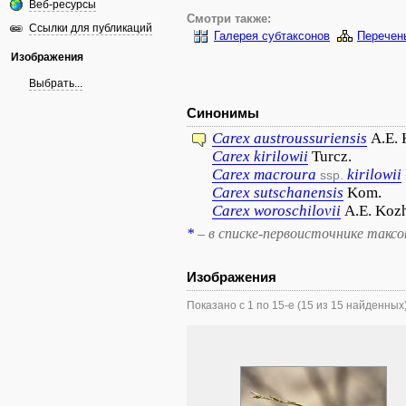
Веб-ресурсы
Смотри также:
Ссылки для публикаций
Галерея субтаксонов
Перечен
Изображения
Выбрать...
Синонимы
Carex
austroussuriensis
A.E.
Carex
kirilowii
Turcz.
Carex
macroura
kirilowii
ssp.
Carex
sutschanensis
Kom.
Carex
woroschilovii
A.E. Koz
*
– в списке-первоисточнике такс
Изображения
Показано с 1 по 15-е (15 из 15 найденных