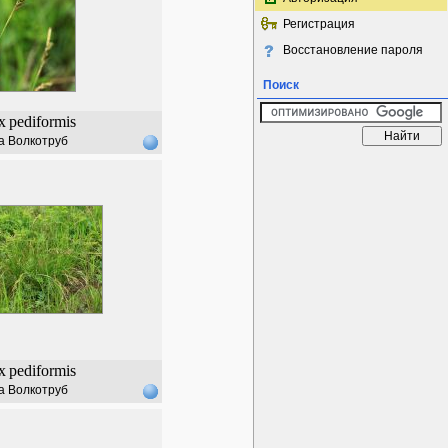
Регистрация
Восстановление пароля
Поиск
x
pediformis
а Волкотруб
x
pediformis
а Волкотруб