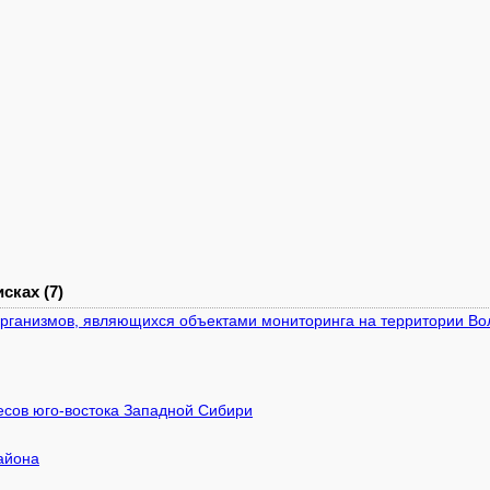
сках (7)
организмов, являющихся объектами мониторинга на территории Во
есов юго-востока Западной Сибири
айона