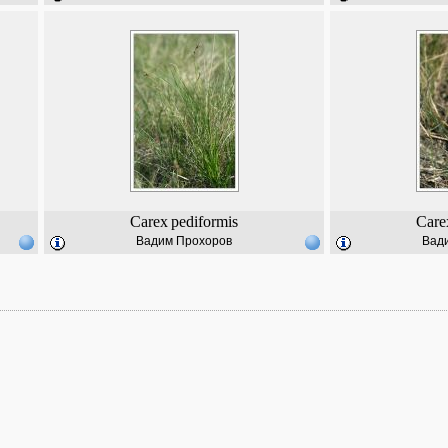
Carex
pediformis
Care
Вадим Прохоров
Вад