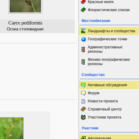
Красные книги
Флористические списки
Местообитания
Carex pediformis
Осока стоповидная
Ландшафты и сообщества
Географические точки
Административные
регионы
Физико-географические
регионы
Сообщество
Активные обсуждения
Форум
Новости проекта
Справочный центр
Участники проекта
Участник
Авторизация