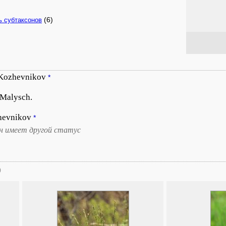
(6)
ь субтаксонов
 Kozhevnikov
*
Malysch.
hevnikov
*
он имеет другой статус
)