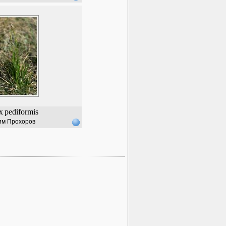
x
pediformis
им Прохоров