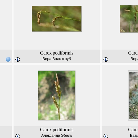
Carex
pediformis
Care
Вера Волкотруб
Вер
Carex
pediformis
Care
Александр Эбель
Вад