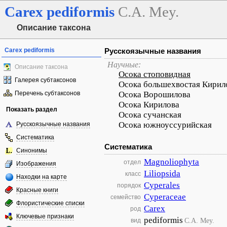
Carex
pediformis
C.A. Mey.
Описание таксона
Carex pediformis
Русскоязычные названия
Научные:
Описание таксона
Осока стоповидная
Галерея субтаксонов
Осока большехвостая Кирил
Перечень субтаксонов
Осока Ворошилова
Осока Кирилова
Показать раздел
Осока сучанская
Осока южноуссурийская
Русскоязычные названия
Систематика
Систематика
Синонимы
Magnoliophyta
отдел
Изображения
Liliopsida
класс
Находки на карте
Cyperales
порядок
Красные книги
Cyperaceae
семейство
Флористические списки
Carex
род
Ключевые признаки
pediformis
C.A. Mey.
вид