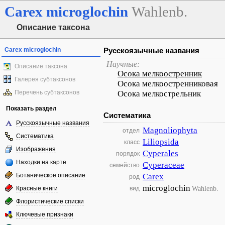
Carex
microglochin
Wahlenb.
Описание таксона
Carex microglochin
Русскоязычные названия
Научные:
Описание таксона
Осока мелкоостренник
Галерея субтаксонов
Осока мелкоостренниковая
Перечень субтаксонов
Осока мелкострельник
Показать раздел
Систематика
Русскоязычные названия
Magnoliophyta
отдел
Систематика
Liliopsida
класс
Изображения
Cyperales
порядок
Находки на карте
Cyperaceae
семейство
Ботаническое описание
Carex
род
microglochin
Wahlenb.
Красные книги
вид
Флористические списки
Ключевые признаки