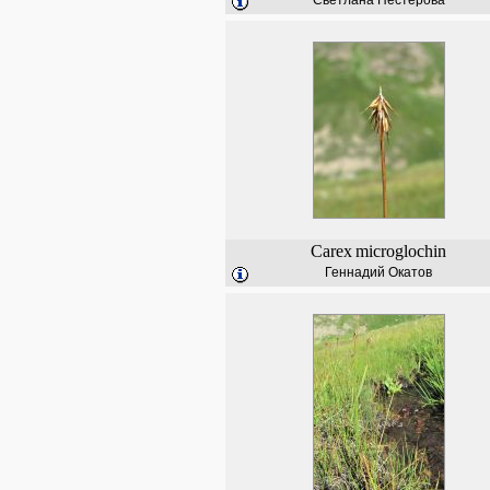
Светлана Нестерова
Carex
microglochin
Геннадий Окатов