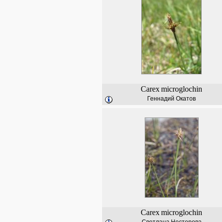
Carex
microglochin
Геннадий Окатов
Carex
microglochin