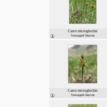
Carex
microglochin
Геннадий Окатов
Carex
microglochin
Геннадий Окатов