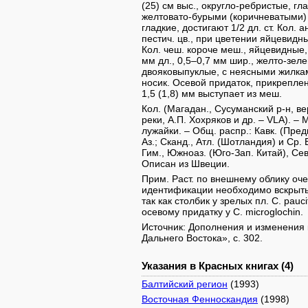
(25) см выс., округло-ребристые, г
желтовато-бурыми (коричневатыми) 
гладкие, достигают 1/2 дл. ст. Кол. а
пестич. цв., при цветении яйцевидн
Кол. чеш. короче меш., яйцевидные
мм дл., 0,5–0,7 мм шир., желто-зел
двояковыпуклые, с неясными жилка
носик. Осевой придаток, прикреплен
1,5 (1,8) мм выступает из меш.
Кол. (Магадан., Сусуманский р-н, ве
реки, А.П. Хохряков и др. – VLA). 
лужайки. – Общ. распр.: Кавк. (Предк
Аз.; Сканд., Атл. (Шотландия) и Ср. Е
Гим., Южноаз. (Юго-Зап. Китай), Се
Описан из Швеции.
Прим. Раст. по внешнему облику очен
идентификации необходимо вскрыть 
так как столбик у зрелых пл. С. pauc
осевому придатку у С. microglochin.
Источник: Дополнения и изменения 
Дальнего Востока», с. 302.
Указания в Красных книгах (4)
Балтийский регион
(1993)
Восточная Фенноскандия
(1998)