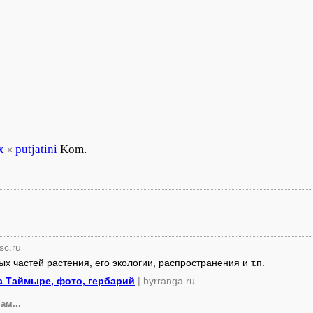
x
putjatini
Kom.
×
sc.ru
 частей растения, его экологии, распространения и т.п.
а Таймыре, фото, гербарий
| byrranga.ru
ам...