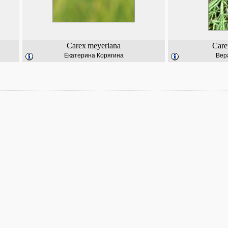
Carex
meyeriana
Care
Екатерина Корягина
Вер