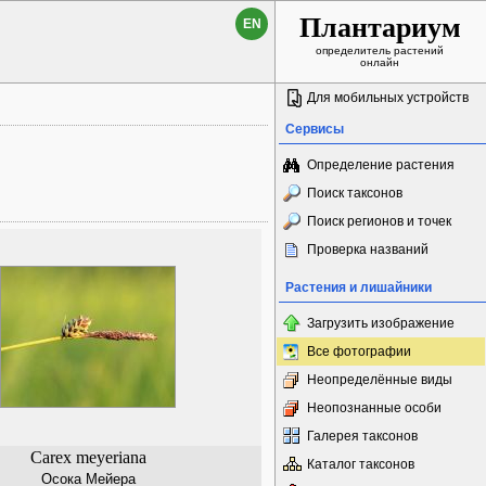
Плантариум
EN
определитель растений
онлайн
Для мобильных устройств
Сервисы
Определение растения
Поиск таксонов
Поиск регионов и точек
Проверка названий
Растения и лишайники
Загрузить изображение
Все фотографии
Неопределённые виды
Неопознанные особи
Галерея таксонов
Carex meyeriana
Каталог таксонов
Осока Мейера