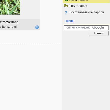
Регистрация
Восстановление пароля
Поиск
x
meyeriana
а Волкотруб