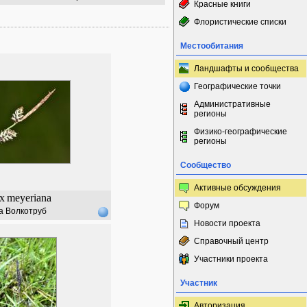
Красные книги
Флористические списки
Местообитания
Ландшафты и сообщества
Географические точки
Административные
регионы
Физико-географические
регионы
Сообщество
Активные обсуждения
x
meyeriana
Форум
а Волкотруб
Новости проекта
Справочный центр
Участники проекта
Участник
Авторизация