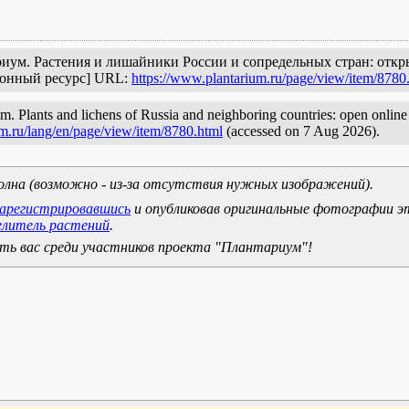
ариум. Растения и лишайники России и сопредельных стран: отк
ронный ресурс] URL:
https://www.plantarium.ru/page/view/item/8780
. Plants and lichens of Russia and neighboring countries: open online g
m.ru/lang/en/page/view/item/8780.html
(accessed on 7 Aug 2026).
олна (возможно - из-за отсутствия нужных изображений).
зарегистрировавшись
и опубликовав оригинальные фотографии э
елитель растений
.
ь вас среди участников проекта "Плантариум"!