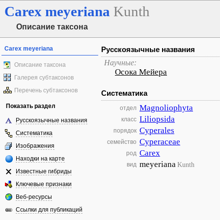
Carex
meyeriana
Kunth
Описание таксона
Carex meyeriana
Русскоязычные названия
Научные:
Описание таксона
Осока Мейера
Галерея субтаксонов
Перечень субтаксонов
Систематика
Показать раздел
Magnoliophyta
отдел
Liliopsida
класс
Русскоязычные названия
Cyperales
порядок
Систематика
Cyperaceae
семейство
Изображения
Carex
род
Находки на карте
meyeriana
Kunth
вид
Известные гибриды
Ключевые признаки
Веб-ресурсы
Ссылки для публикаций