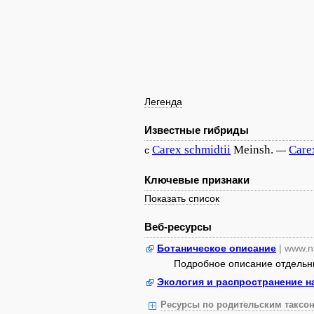
Легенда
Известные гибриды
Carex
schmidtii
Meinsh.
Care
с
—
Ключевые признаки
Показать список
Веб-ресурсы
Ботаническое описание
| www.n
Подробное описание отдельных
Экология и распространение н
Ресурсы по родительским таксон