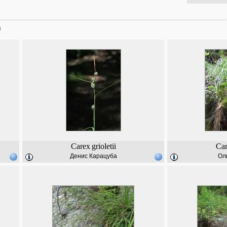
)
Carex
grioletii
Ca
Денис Карацуба
Ол