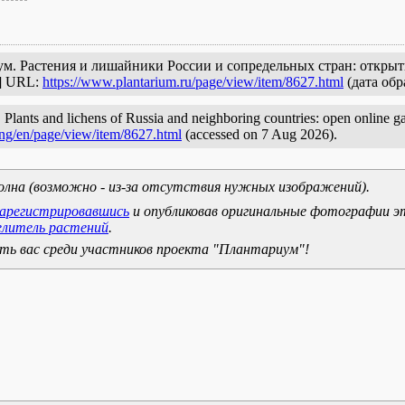
ариум. Растения и лишайники России и сопредельных стран: откры
с] URL:
https://www.plantarium.ru/page/view/item/8627.html
(дата обр
 Plants and lichens of Russia and neighboring countries: open online gal
ang/en/page/view/item/8627.html
(accessed on 7 Aug 2026).
олна (возможно - из-за отсутствия нужных изображений).
зарегистрировавшись
и опубликовав оригинальные фотографии э
елитель растений
.
ь вас среди участников проекта "Плантариум"!