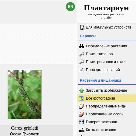
Плантариум
EN
определитель растений
онлайн
Для мобильных устройств
Сервисы
Определение растения
Поиск таксонов
Поиск регионов и точек
Проверка названий
Растения и лишайники
Загрузить изображение
Все фотографии
Неопределённые виды
Неопознанные особи
Галерея таксонов
Carex grioletii
Каталог таксонов
Осока Гриолети