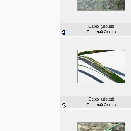
Carex
grioletii
Геннадий Окатов
Carex
grioletii
Геннадий Окатов