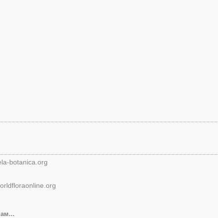
ela-botanica.org
orldfloraonline.org
ам...