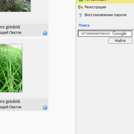
Регистрация
Восстановление пароля
Поиск
rex
grioletii
адий Окатов
rex
grioletii
адий Окатов