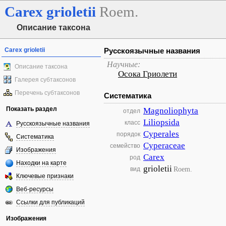
Carex
grioletii
Roem.
Описание таксона
Carex grioletii
Русскоязычные названия
Научные:
Описание таксона
Осока Гриолети
Галерея субтаксонов
Перечень субтаксонов
Систематика
Показать раздел
Magnoliophyta
отдел
Liliopsida
класс
Русскоязычные названия
Cyperales
порядок
Систематика
Cyperaceae
семейство
Изображения
Carex
род
Находки на карте
grioletii
Roem.
вид
Ключевые признаки
Веб-ресурсы
Ссылки для публикаций
Изображения