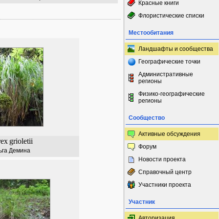
Красные книги
Флористические списки
Местообитания
Ландшафты и сообщества
Географические точки
Административные
регионы
Физико-географические
регионы
Сообщество
Активные обсуждения
rex
grioletii
Форум
ьга Демина
Новости проекта
Справочный центр
Участники проекта
Участник
Авторизация