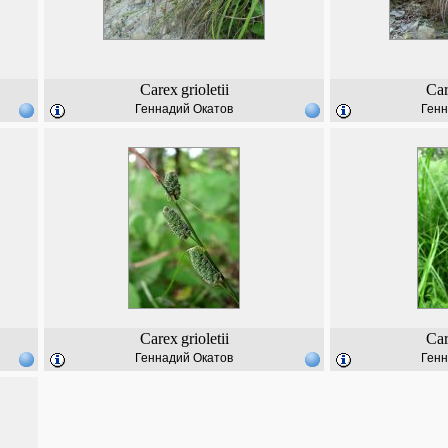
Carex
grioletii
Ca
Геннадий Окатов
Генн
Carex
grioletii
Ca
Геннадий Окатов
Генн