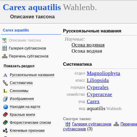
Carex
aquatilis
Wahlenb.
Описание таксона
Carex aquatilis
Русскоязычные названия
Научные:
Описание таксона
Осока водяная
Галерея субтаксонов
Осока водная
Перечень субтаксонов
Систематика
Показать раздел
Magnoliophyta
отдел
Русскоязычные названия
Liliopsida
класс
Систематика
Cyperales
порядок
Синонимы
Cyperaceae
семейство
Изображения
Carex
род
Находки на карте
aquatilis
Wahlenb.
вид
Красные книги
Смотри также:
Флористические списки
Галерея субтаксонов
Перечен
(3)
субтаксонов
Ключевые признаки