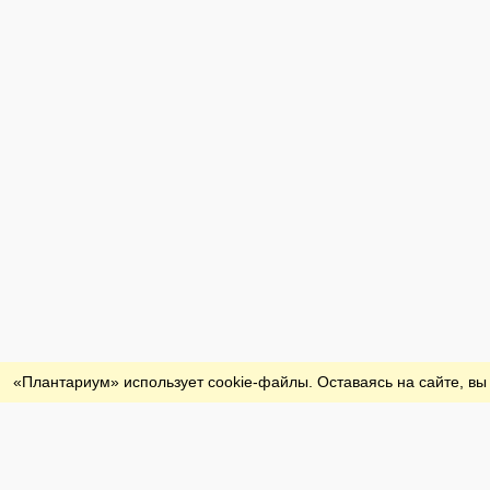
Обратная связь
«Плантариум» использует cookie-файлы. Оставаясь на сайте, вы