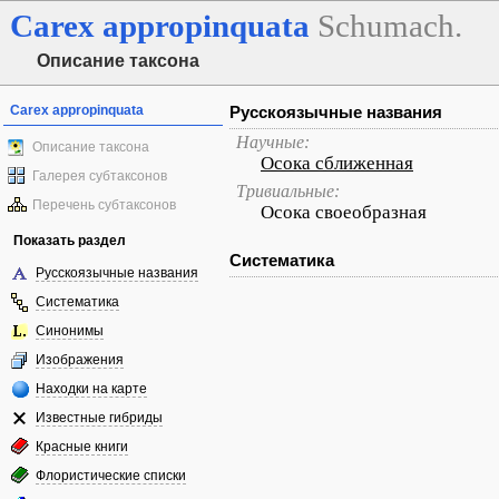
Carex
appropinquata
Schumach.
Описание таксона
Carex appropinquata
Русскоязычные названия
Научные:
Описание таксона
Осока сближенная
Галерея субтаксонов
Тривиальные:
Перечень субтаксонов
Осока своеобразная
Показать раздел
Систематика
Русскоязычные названия
Систематика
Синонимы
Изображения
Находки на карте
Известные гибриды
Красные книги
Флористические списки