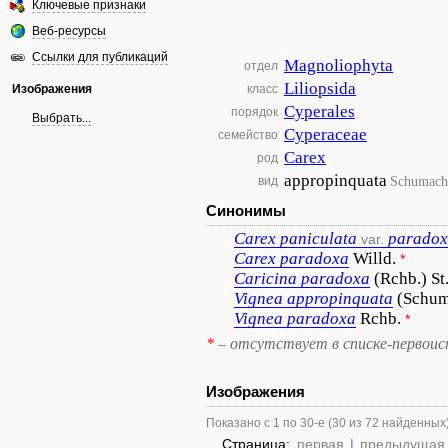
Ключевые признаки
Веб-ресурсы
Ссылки для публикаций
Magnoliophyta
отдел
Liliopsida
Изображения
класс
Cyperales
порядок
Выбрать...
Cyperaceae
семейство
Carex
род
appropinquata
Schumach
вид
Синонимы
Carex
paniculata
parado
var.
Carex
paradoxa
Willd.
*
Caricina
paradoxa
(Rchb.) St
Vignea
appropinquata
(Schum
Vignea
paradoxa
Rchb.
*
*
– отсутствует в списке-первоис
Изображения
Показано с 1 по 30-е (30 из 72 найденных
Страница:
первая
|
предыдущая