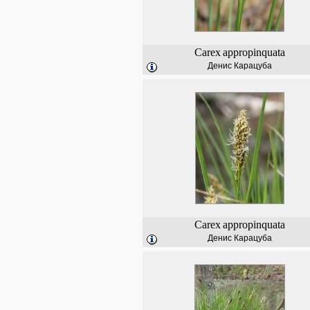
Carex
appropinquata
Денис Карацуба
Carex
appropinquata
Денис Карацуба