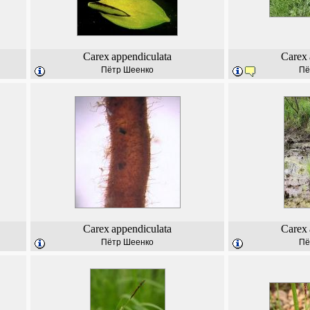
Carex
appendiculata
Carex
Пётр Шеенко
Пё
Carex
appendiculata
Carex
Пётр Шеенко
Пё