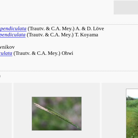
pendiculata
(Trautv. & C.A. Mey.) A. & D. Löve
pendiculata
(Trautv. & C.A. Mey.) T. Koyama
vnikov
culata
(Trautv. & C.A. Mey.) Ohwi
)