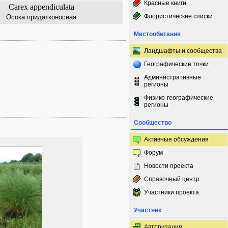
Красные книги
Carex appendiculata
Флористические списки
Осока придатконосная
Местообитания
Ландшафты и сообщества
Географические точки
Административные
регионы
Физико-географические
регионы
Сообщество
Активные обсуждения
Форум
Новости проекта
Справочный центр
Участники проекта
Участник
Авторизация