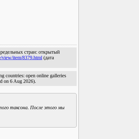
определьных стран: открытый
e/view/item/8379.html
(дата
g countries: open online galleries
d on 6 Aug 2026).
того таксона. После этого мы