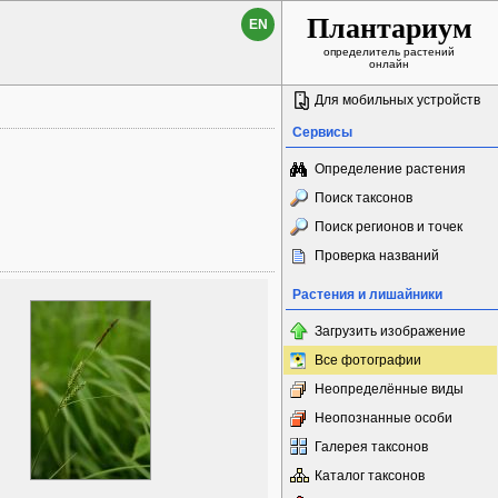
Плантариум
EN
определитель растений
онлайн
Для мобильных устройств
Сервисы
Определение растения
Поиск таксонов
Поиск регионов и точек
Проверка названий
Растения и лишайники
Загрузить изображение
Все фотографии
Неопределённые виды
Неопознанные особи
Галерея таксонов
Каталог таксонов