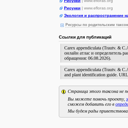
Рисунки
| www.efloras.org
Рисунки
| www.efloras.org
Экология и распространение н
Ресурсы по родительским таксон
Ссылки для публикаций
Carex appendiculata (Trautv. &
онлайн атлас и определитель р
обращения: 06.08.2026).
Carex appendiculata (Trautv. & C.A.
and plant identification guide. UR
Страница этого таксона не п
Вы можете помочь проекту,
сможем добавить его в
опред
Мы будем рады приветствоват