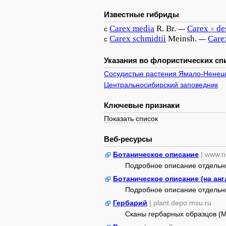
Известные гибриды
Carex
media
R. Br.
Carex
de
с
—
×
Carex
schmidtii
Meinsh.
Care
с
—
Указания во флористических спи
Сосудистые растения Ямало-Ненецк
Центральносибирский заповедник
Ключевые признаки
Показать список
Веб-ресурсы
Ботаническое описание
| www.n
Подробное описание отдельных
Ботаническое описание (на ан
Подробное описание отдельных
Гербарий
| plant.depo.msu.ru
Сканы гербарных образцов (