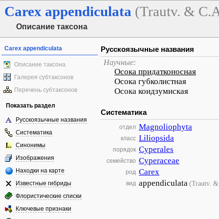
Carex
appendiculata
(Trautv. & C.
Описание таксона
Carex appendiculata
Русскоязычные названия
Научные:
Описание таксона
Осока придатконосная
Галерея субтаксонов
Осока губколистная
Перечень субтаксонов
Осока коидзумиская
Показать раздел
Систематика
Русскоязычные названия
Magnoliophyta
отдел
Систематика
Liliopsida
класс
Синонимы
Cyperales
порядок
Изображения
Cyperaceae
семейство
Находки на карте
Carex
род
appendiculata
(Trautv. 
Известные гибриды
вид
Флористические списки
Ключевые признаки