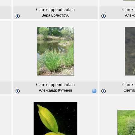
Carex
appendiculata
Carex
Вера Волкотруб
Алекс
Carex
appendiculata
Carex
Александр Кутенев
Светл