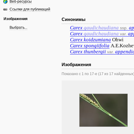
Веб-ресурсы
Ссылки для публикаций
Изображения
Синонимы
Carex
gaudichaudiana
ap
Выбрать...
ssp.
Carex
gaudichaudiana
ap
var.
Carex
koidzumiana
Ohwi
Carex
spongiifolia
A.E.Kozhe
Carex
thunbergii
appendi
var.
Изображения
Показано с 1 по 17-е (17 из 17 найденных