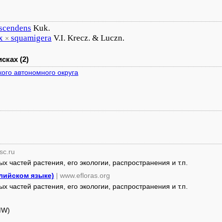
scendens
Kuk.
x
squamigera
V.I. Krecz. & Luczn.
×
сках (2)
ого автономного округа
sc.ru
 частей растения, его экологии, распространения и т.п.
глийском языке)
| www.efloras.org
 частей растения, его экологии, распространения и т.п.
MW)