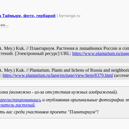
а Таймыре, фото, гербарий
| byrranga.ru
ам...
 C.A. Mey.) Kuk. // Плантариум. Растения и лишайники России и с
астений. [Электронный ресурс] URL:
https://www.plantarium.ru/pag
 Mey.) Kuk. // Plantarium. Plants and lichens of Russia and neighborin
L:
https://www.plantarium.ru/lang/en/page/view/item/8379.html
(accesse
олна (возможно - из-за отсутствия нужных изображений).
зарегистрировавшись
и опубликовав оригинальные фотографии э
елитель растений
.
ь вас среди участников проекта "Плантариум"!