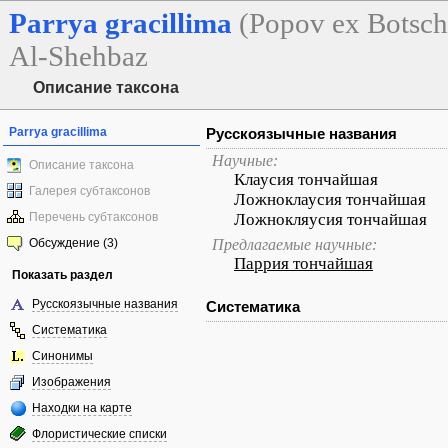
Parrya
gracillima
(Popov ex Botsc
Al-Shehbaz
Описание таксона
Parrya gracillima
Русскоязычные названия
Научные:
Описание таксона
Клаусия тончайшая
Галерея субтаксонов
Ложноклаусия тончайшая
Перечень субтаксонов
Ложнокляусия тончайшая
Обсуждение (3)
Предлагаемые научные:
Паррия тончайшая
Показать раздел
Русскоязычные названия
Систематика
Систематика
Синонимы
Изображения
Находки на карте
Флористические списки