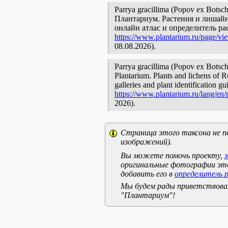
Parrya gracillima (Popov ex Bots
Плантариум. Растения и лишайн
онлайн атлас и определитель р
https://www.plantarium.ru/page/vi
08.08.2026).
Parrya gracillima (Popov ex Bots
Plantarium. Plants and lichens of R
galleries and plant identification g
https://www.plantarium.ru/lang/en
2026).
Страница этого таксона не п
изображений).
Вы можете помочь проекту,
оригинальные фотографии эт
добавить его в
определитель 
Мы будем рады приветствоват
"Плантариум"!