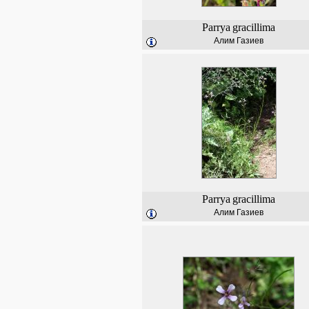
Parrya
gracillima
Алим Газиев
Parrya
gracillima
Алим Газиев