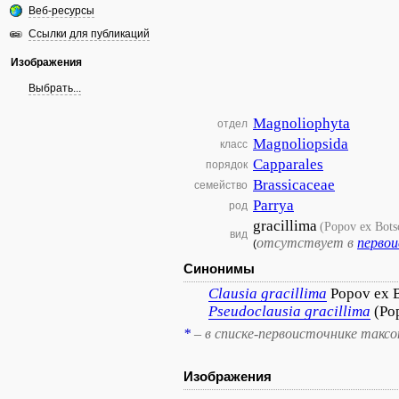
Веб-ресурсы
Ссылки для публикаций
Изображения
Выбрать...
Magnoliophyta
отдел
Magnoliopsida
класс
Capparales
порядок
Brassicaceae
семейство
Parrya
род
gracillima
(Popov ex Bot
вид
отсутствует в
перво
(
Синонимы
Clausia
gracillima
Popov ex 
Pseudoclausia
gracillima
(Po
*
– в списке-первоисточнике такс
Изображения