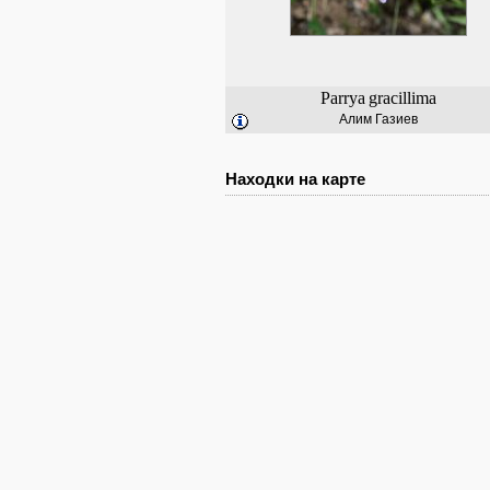
Parrya
gracillima
Алим Газиев
Находки на карте