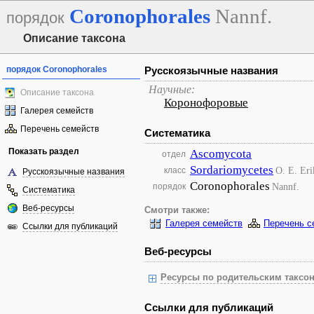
Coronophorales
Nannf.
порядок
Описание таксона
порядок Coronophorales
Русскоязычные названия
Научные:
Описание таксона
Коронофоровые
Галерея семейств
Перечень семейств
Систематика
Показать раздел
Ascomycota
отдел
Sordariomycetes
O. E. Eri
класс
Русскоязычные названия
Coronophorales
Nannf.
порядок
Систематика
Веб-ресурсы
Смотри также:
Галерея семейств
Перечень с
Ссылки для публикаций
Веб-ресурсы
Ресурсы по родительским таксон
Ссылки для публикаций