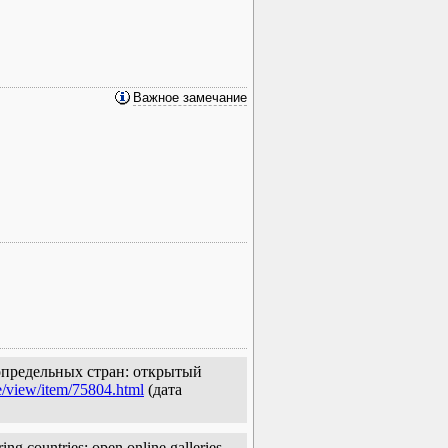
Важное замечание
 сопредельных стран: открытый
e/view/item/75804.html
(дата
ing countries: open online galleries