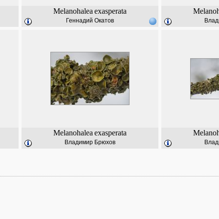
Melanohalea
exasperata
Melanoh
Геннадий Окатов
Влад
Melanohalea
exasperata
Melanoh
Владимир Брюхов
Влад