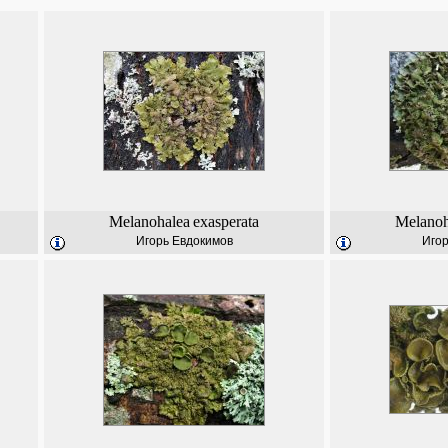
Melanohalea
exasperata
Melanoh
Игорь Евдокимов
Игор