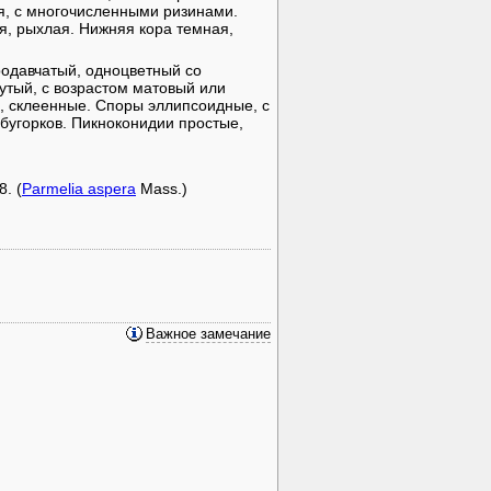
я, с многочисленными ризинами.
я, рыхлая. Нижняя кора темная,
родавчатый, одноцветный со
утый, с возрастом матовый или
, склеенные. Споры эллипсоидные, с
бугорков. Пикноконидии простые,
. (
Parmelia aspera
Mass.)
Важное замечание