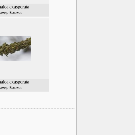
alea
exasperata
имир Брюхов
alea
exasperata
имир Брюхов