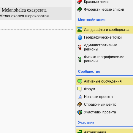
Красные книги
Melanohalea exasperata
Флористические списки
Меланохалея шероховатая
Местообитания
Ландшафты и сообщества
Географические точки
Административные
регионы
Физико-географические
регионы
Сообщество
Активные обсуждения
Форум
Новости проекта
Справочный центр
Участники проекта
Участник
Авторизация