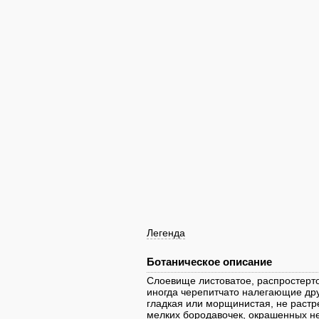
Легенда
Ботаническое описание
Слоевище листоватое, распростерто
иногда черепитчато налегающие дру
гладкая или морщинистая, не растр
мелких бородавочек, окрашенных не