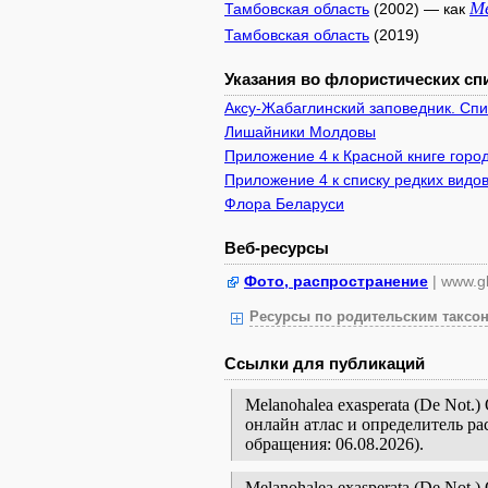
Me
Тамбовская область
(2002) — как
Тамбовская область
(2019)
Указания во флористических спи
Аксу-Жабаглинский заповедник. Сп
Лишайники Молдовы
Приложение 4 к Красной книге город
Приложение 4 к списку редких видов
Флора Беларуси
Веб-ресурсы
Фото, распространение
| www.gb
Ресурсы по родительским таксон
Ссылки для публикаций
Melanohalea exasperata (De Not.
онлайн атлас и определитель р
обращения: 06.08.2026).
Melanohalea exasperata (De Not.) O.