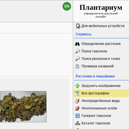
Плантариум
EN
определитель растений
онлайн
Для мобильных устройств
Сервисы
Определение растения
Поиск таксонов
Поиск регионов и точек
Проверка названий
Растения и лишайники
Загрузить изображение
Все фотографии
Неопределённые виды
Неопознанные особи
Галерея таксонов
Каталог таксонов