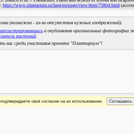
L:
https://www.plantarium.ru/lang/en/page/view/item/75804.html
(acces
олна (возможно - из-за отсутствия нужных изображений).
зарегистрировавшись
и опубликовав оригинальные фотографии э
елитель растений
.
ь вас среди участников проекта "Плантариум"!
 подтверждаете своё согласие на их использование.
Соглашаюсь