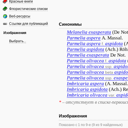
Красные книги
Флористические списки
Веб-ресурсы
Ссылки для публикаций
Синонимы
Melanelia
exasperata
(De Not.
Изображения
Parmelia
aspera
A. Massal.
Выбрать...
Parmelia
aspera
aspidota
(
f.
Parmelia
aspidota
(Ach.) Röh
Parmelia
exasperata
De Not.
Parmelia
olivacea
aspidota
f.
Parmelia
olivacea
aspido
ssp.
Parmelia
olivacea
aspido
beta
Parmelia
olivacea
exaspe
ssp.
Imbricaria
aspera
(A. Massal.
Imbricaria
aspidota
(Ach.) R
Imbricaria
olivacea
aspid
var.
*
– отсутствует в списке-первоис
Изображения
Показано с 1 по 9-е (9 из 9 найденных)