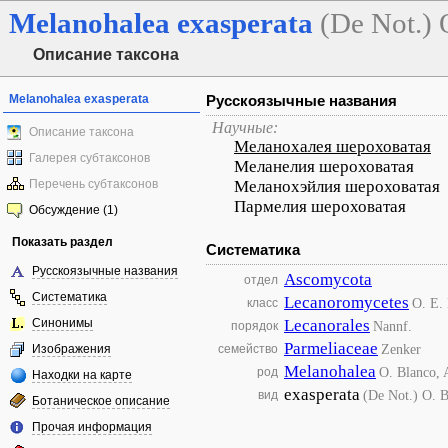
Melanohalea
exasperata
(De Not.) O
Описание таксона
Melanohalea exasperata
Русскоязычные названия
Научные:
Описание таксона
Меланохалея шероховатая
Галерея субтаксонов
Меланелия шероховатая
Перечень субтаксонов
Меланохэйлия шероховатая
Пармелия шероховатая
Обсуждение (1)
Показать раздел
Систематика
Русскоязычные названия
Ascomycota
отдел
Систематика
Lecanoromycetes
O. E. 
класс
Синонимы
Lecanorales
Nannf.
порядок
Parmeliaceae
Zenker
Изображения
семейство
Melanohalea
O. Blanco, 
род
Находки на карте
exasperata
(De Not.) O. B
вид
Ботаническое описание
Прочая информация