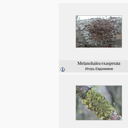
Melanohalea
exasperata
Игорь Евдокимов