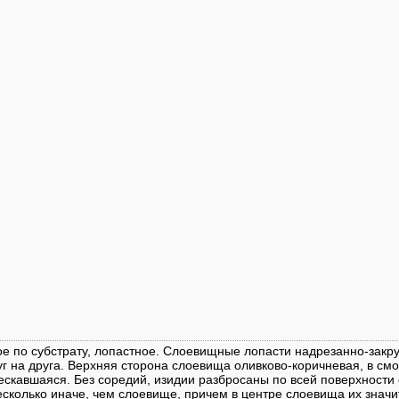
е по субстрату, лопастное. Слоевищные лопасти надрезанно-закру
г на друга. Верхняя сторона слоевища оливково-коричневая, в см
ескавшаяся. Без соредий, изидии разбросаны по всей поверхности
сколько иначе, чем слоевище, причем в центре слоевища их значи