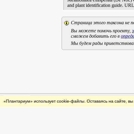
and plant identification guide. UR
Страница этого таксона не п
Вы можете помочь проекту,
сможем добавить его в
опред
Мы будем рады приветствоват
Обратная связь
«Плантариум» использует cookie-файлы. Оставаясь на сайте, вы