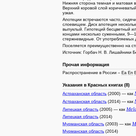
Нижняя сторона темная и матовая в
Верхний коровой слой коричневаты
узкая.
Апотеции встречаются часто, сидяч
слоевищем. Диск апотеция нескольк
выпуклый. Гипотеций бесцветный и
концами несколько суженными, 9—1
стержневидные. От употребляемых д
Поселяется преимущественно на ств
Источник: Горбач Н. В. Лишайники Б
Прочая информация
Распространение в России –
Ea
En
Указания в Красных книгах (8)
Астраханская область
(2000) — как
Астраханская область
(2014) — как
Mela
Липецкая область
(2005) — как
Липецкая область
(2014)
M
Мурманская область
(2003) — как
Мурманская область
(2014)