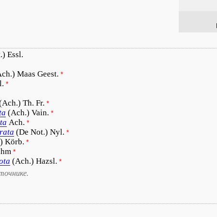
) Essl.
Ach.) Maas Geest.
*
l.
*
(Ach.) Th. Fr.
*
ta
(Ach.) Vain.
*
ta
Ach.
*
rata
(De Not.) Nyl.
*
) Körb.
*
ehm
*
ota
(Ach.) Hazsl.
*
точнике.