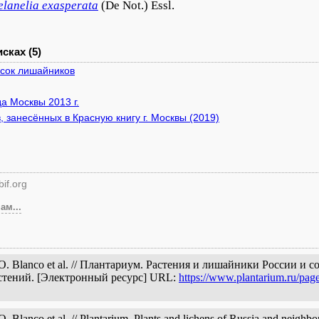
lanelia
exasperata
(De Not.) Essl.
сках (5)
исок лишайников
а Москвы 2013 г.
, занесённых в Красную книгу г. Москвы (2019)
if.org
ам...
) O. Blanco et al. // Плантариум. Растения и лишайники России и
астений. [Электронный ресурс] URL:
https://www.plantarium.ru/pag
 Blanco et al. // Plantarium. Plants and lichens of Russia and neighbor