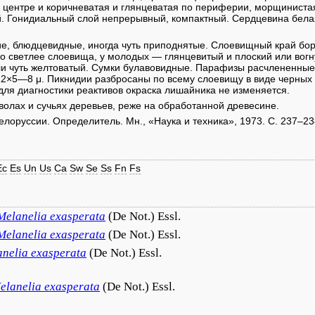
 центре и коричневатая и глянцеватая по периферии, морщиниста
й. Гонидиальный слой непрерывный, компактный. Сердцевина бела
ие, блюдцевидные, иногда чуть приподнятые. Слоевищный край бо
о светлее слоевища, у молодых — глянцевитый и плоский или вогн
ли чуть желтоватый. Сумки булавовидные. Парафизы расчлененные
2×5—8 μ. Пикнидии разбросаны по всему слоевищу в виде черных 
ля диагностики реактивов окраска лишайника не изменяется.
олах и сучьях деревьев, реже на обработанной древесине.
елоруссии. Определитель. Мн., «Наука и техника», 1973. C. 237–238
Ec
Es
Un
Us
Ca
Sw
Se
Ss
Fn
Fs
Melanelia
exasperata
(De Not.) Essl.
Melanelia
exasperata
(De Not.) Essl.
nelia
exasperata
(De Not.) Essl.
elanelia
exasperata
(De Not.) Essl.