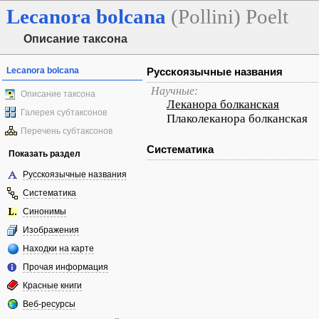
Lecanora
bolcana
(Pollini) Poelt
Описание таксона
Lecanora bolcana
Русскоязычные названия
Научные:
Описание таксона
Леканора болканская
Галерея субтаксонов
Плаколеканора болканская
Перечень субтаксонов
Систематика
Показать раздел
Русскоязычные названия
Систематика
Синонимы
Изображения
Находки на карте
Прочая информация
Красные книги
Веб-ресурсы