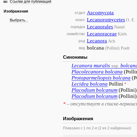
Ссылки для публикаций
Изображения
Ascomycota
отдел
Lecanoromycetes
O. E. 
класс
Выбрать...
Lecanorales
Nannf.
порядок
Lecanoraceae
Körb.
семейство
Lecanora
Ach.
род
bolcana
(Pollini) Poelt
вид
Синонимы
Lecanora
muralis
bolcan
ssp.
Placolecanora
bolcana
(Poll
Protoparmeliopsis
bolcana
(P
Lecidea
bolcana
Pollini
*
Placodium
bolcanum
(Pollini
Placodium
bolcanum
(Pollini
*
– отсутствует в списке-первоис
Изображения
Показано с 1 по 2-е (2 из 2 найденных)