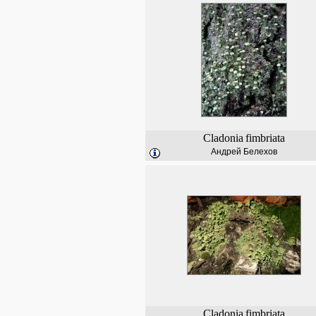
Cladonia
fimbriata
Андрей Белехов
Cladonia
fimbriata