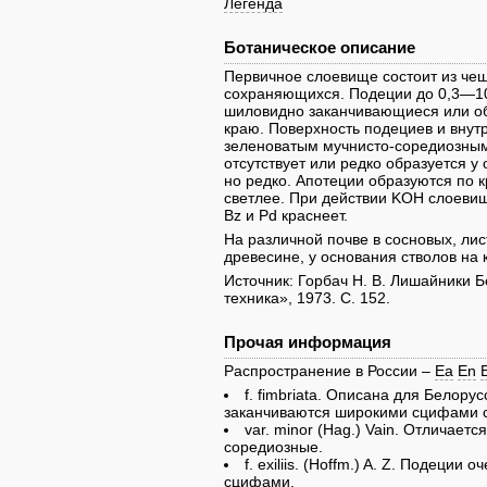
Легенда
Ботаническое описание
Первичное слоевище состоит из чеш
сохраняющихся. Подеции до 0,3—10 
шиловидно заканчивающиеся или о
краю. Поверхность подециев и внут
зеленоватым мучнисто-соредиозным
отсутствует или редко образуется 
но редко. Апотеции образуются по 
светлее. При действии KOH слоевище
Bz и Pd краснеет.
На различной почве в сосновых, ли
древесине, у основания стволов на 
Источник: Горбач Н. В. Лишайники Б
техника», 1973. C. 152.
Прочая информация
Распространение в России –
Ea
En
f. fimbriata. Описана для Белорусс
заканчиваются широкими сцифами с
var. minor (Hag.) Vain. Отличае
соредиозные.
f. exiliis. (Hoffm.) A. Z. Подеции
сцифами.