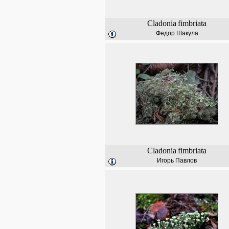
Cladonia
fimbriata
Федор Шакула
Cladonia
fimbriata
Игорь Павлов