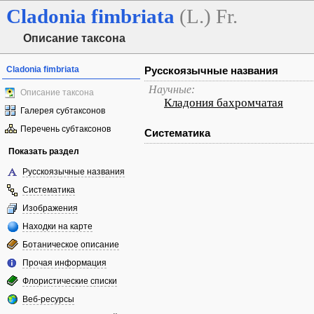
Cladonia
fimbriata
(L.) Fr.
Описание таксона
Cladonia fimbriata
Русскоязычные названия
Научные:
Описание таксона
Кладония бахромчатая
Галерея субтаксонов
Перечень субтаксонов
Систематика
Показать раздел
Русскоязычные названия
Систематика
Изображения
Находки на карте
Ботаническое описание
Прочая информация
Флористические списки
Веб-ресурсы