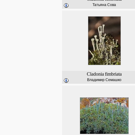
Татьяна Сова
Cladonia
fimbriata
Владимир Семашко