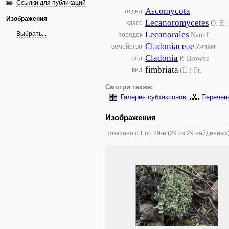
Ссылки для публикаций
Ascomycota
отдел
Изображения
Lecanoromycetes
O. E. 
класс
Lecanorales
Выбрать...
Nannf.
порядок
Cladoniaceae
Zenker
семейство
Cladonia
P. Browne
род
fimbriata
(L.) Fr.
вид
Смотри также:
Галерея субтаксонов
Перечен
Изображения
Показано с 1 по 29-е (29 из 29 найденных