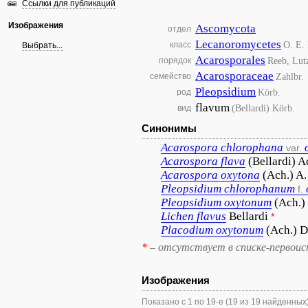
Ссылки для публикаций
Изображения
Ascomycota
отдел
Lecanoromycetes
O. E. 
класс
Выбрать...
Acarosporales
Reeb, Lut
порядок
Acarosporaceae
Zahlbr.
семейство
Pleopsidium
Körb.
род
flavum
(Bellardi) Körb.
вид
Синонимы
Acarospora
chlorophana
var.
Acarospora
flava
(Bellardi) A
Acarospora
oxytona
(Ach.) A.
Pleopsidium
chlorophanum
f.
Pleopsidium
oxytonum
(Ach.)
Lichen
flavus
Bellardi
*
Placodium
oxytonum
(Ach.) D
*
– отсутствует в списке-первоис
Изображения
Показано с 1 по 19-е (19 из 19 найденных