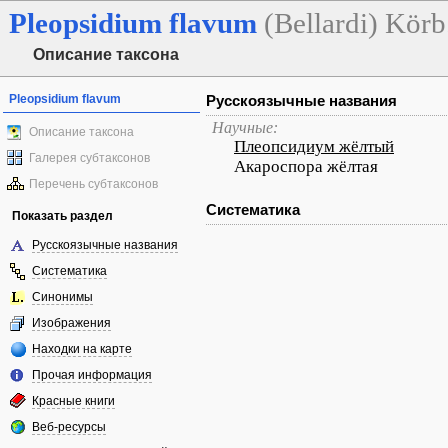
Pleopsidium
flavum
(Bellardi) Körb
Описание таксона
Pleopsidium flavum
Русскоязычные названия
Научные:
Описание таксона
Плеопсидиум жёлтый
Галерея субтаксонов
Акароспора жёлтая
Перечень субтаксонов
Систематика
Показать раздел
Русскоязычные названия
Систематика
Синонимы
Изображения
Находки на карте
Прочая информация
Красные книги
Веб-ресурсы