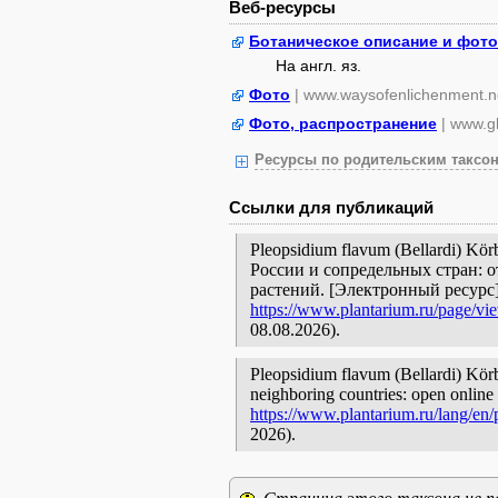
Веб-ресурсы
Ботаническое описание и фото
На англ. яз.
Фото
| www.waysofenlichenment.n
Фото, распространение
| www.gb
Ресурсы по родительским таксон
Ссылки для публикаций
Pleopsidium flavum (Bellardi) K
России и сопредельных стран: 
растений. [Электронный ресурс
https://www.plantarium.ru/page/vi
08.08.2026).
Pleopsidium flavum (Bellardi) Körb.
neighboring countries: open online 
https://www.plantarium.ru/lang/en
2026).