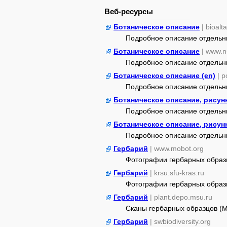
Веб-ресурсы
Ботаническое описание
| bioalt
Подробное описание отдельных
Ботаническое описание
| www.n
Подробное описание отдельных
Ботаническое описание (en)
| 
Подробное описание отдельных
Ботаническое описание, рисун
Подробное описание отдельных 
Ботаническое описание, рисун
Подробное описание отдельных 
Гербарий
| www.mobot.org
Фотографии гербарных образ
Гербарий
| krsu.sfu-kras.ru
Фотографии гербарных образ
Гербарий
| plant.depo.msu.ru
Сканы гербарных образцов (
Гербарий
| swbiodiversity.org