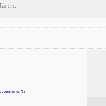
Hartm.
.
(1)
ь субтаксонов