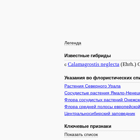
Легенда
Известные гибриды
Calamagrostis
neglecta
(Ehrh.) 
с
Указания во флористических спи
Растения Северного Урала
Сосудистые растения Ямало-Ненецк
Флора сосудистых растений Онежско
Флора средней полосы европейской
Центральносибирский заповедник
Ключевые признаки
Показать список