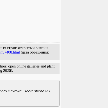
льных стран: открытый онлайн
tem/7408.html
(дата обращения:
ies: open online galleries and plant
g 2026).
того таксона. После этого мы