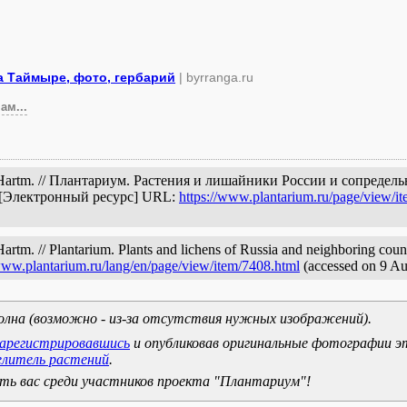
а Таймыре, фото, гербарий
| byrranga.ru
ам...
.) Hartm. // Плантариум. Растения и лишайники России и сопреде
. [Электронный ресурс] URL:
https://www.plantarium.ru/page/view/i
rtm. // Plantarium. Plants and lichens of Russia and neighboring countr
www.plantarium.ru/lang/en/page/view/item/7408.html
(accessed on 9 Au
олна (возможно - из-за отсутствия нужных изображений).
зарегистрировавшись
и опубликовав оригинальные фотографии э
елитель растений
.
ь вас среди участников проекта "Плантариум"!