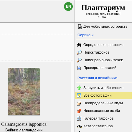
Плантариум
EN
определитель растений
онлайн
Для мобильных устройств
Сервисы
Определение растения
Поиск таксонов
Поиск регионов и точек
Проверка названий
Растения и лишайники
Загрузить изображение
Все фотографии
Неопределённые виды
Неопознанные особи
Галерея таксонов
Calamagrostis lapponica
Каталог таксонов
Вейник лапландский