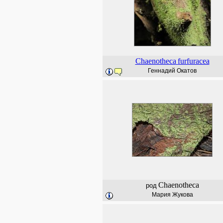
Chaenotheca
furfuracea
Геннадий Окатов
Chaenotheca
род
Мария Жукова