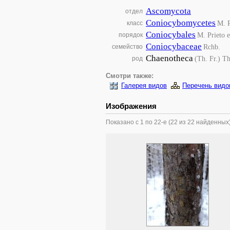
Ascomycota
отдел
Coniocybomycetes
M. P
класс
Coniocybales
M. Prieto 
порядок
Coniocybaceae
Rchb.
семейство
Chaenotheca
(Th. Fr.) Th
род
Смотри также:
Галерея видов
Перечень видо
Изображения
Показано с 1 по 22-е (22 из 22 найденных