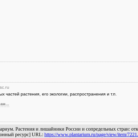
sc.ru
 частей растения, его экологии, распространения и т.п.
ам...
антариум. Растения и лишайники России и сопредельных стран: о
ронный ресурс] URL:
https://www.plantarium.ru/page/view/item/7221