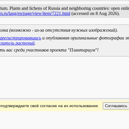
ium. Plants and lichens of Russia and neighboring countries: open online
m.ru/lang/en/page/view/item/7221.html
(accessed on 8 Aug 2026).
олна (возможно - из-за отсутствия нужных изображений).
зарегистрировавшись
и опубликовав оригинальные фотографии э
елитель растений
.
ь вас среди участников проекта "Плантариум"!
 подтверждаете своё согласие на их использование.
Соглашаюсь