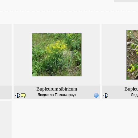
Bupleurum
sibiricum
Buple
Людмила Паламарчук
Лид