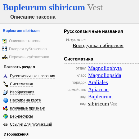
Bupleurum
sibiricum
Vest
Описание таксона
Bupleurum sibiricum
Русскоязычные названия
Научные:
Описание таксона
Володушка сибирская
Галерея субтаксонов
Перечень субтаксонов
Систематика
Показать раздел
Magnoliophyta
отдел
Magnoliopsida
класс
Русскоязычные названия
Araliales
порядок
Систематика
Apiaceae
семейство
Изображения
Bupleurum
род
Находки на карте
sibiricum
Vest
вид
Ключевые признаки
Веб-ресурсы
Ссылки для публикаций
Изображения