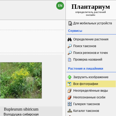
Плантариум
EN
определитель растений
онлайн
Для мобильных устройств
Сервисы
Определение растения
Поиск таксонов
Поиск регионов и точек
Проверка названий
Растения и лишайники
Загрузить изображение
Все фотографии
Неопределённые виды
Неопознанные особи
Галерея таксонов
Bupleurum sibiricum
Каталог таксонов
Володушка сибирская