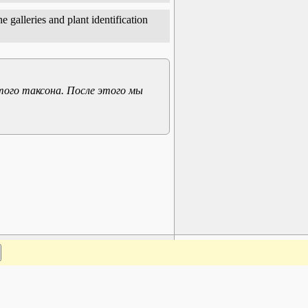
 galleries and plant identification
того таксона. После этого мы
www.plantarium.ru
Наверх