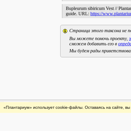
Bupleurum sibiricum Vest // Plantar
guide. URL:
https://www.plantariu
Страница этого таксона не п
Вы можете помочь проекту,
сможем добавить его в
опред
Мы будем рады приветствоват
Обратная связь
«Плантариум» использует cookie-файлы. Оставаясь на сайте, вы