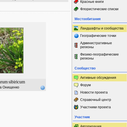
Красные книги
Флористические списки
Местообитания
Ландшафты и сообщества
Географические точки
Административные
регионы
Физико-географические
регионы
Сообщество
Активные обсуждения
urum
sibiricum
Форум
а Онищенко
Новости проекта
Справочный центр
Участники проекта
Участник
Авторизация