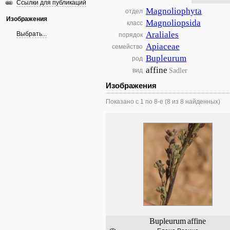
Ссылки для публикаций
Magnoliophyta
отдел
Изображения
Magnoliopsida
класс
Araliales
Выбрать...
порядок
Apiaceae
семейство
Bupleurum
род
affine
Sadler
вид
Изображения
Показано с 1 по 8-е (8 из 8 найденных)
Bupleurum
affine