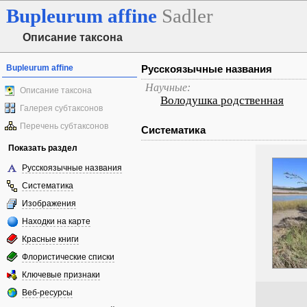
Bupleurum
affine
Sadler
Описание таксона
Bupleurum affine
Русскоязычные названия
Научные:
Описание таксона
Володушка родственная
Галерея субтаксонов
Перечень субтаксонов
Систематика
Показать раздел
Русскоязычные названия
Систематика
Изображения
Находки на карте
Красные книги
Флористические списки
Ключевые признаки
Веб-ресурсы