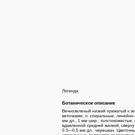
Легенда
Ботаническое описание
Вечнозеленый низкий прижатый к з
веточками; л. спиральные, линейно
мм дл., 1 мм шир., толстокожистые,
вдавленной средней жилкой, сверху 
0.3—0.5 мм дл., черешках. Цветочн