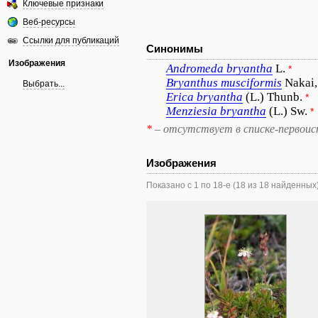
Ключевые признаки
Веб-ресурсы
Ссылки для публикаций
Синонимы
Изображения
Andromeda
bryantha
L.
*
Bryanthus
musciformis
Nakai,
Выбрать...
Erica
bryantha
(L.) Thunb.
*
Menziesia
bryantha
(L.) Sw.
*
*
– отсутствует в списке-первоис
Изображения
Показано с 1 по 18-е (18 из 18 найденных