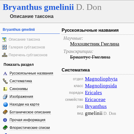
Bryanthus
gmelinii
D. Don
Описание таксона
Bryanthus gmelinii
Русскоязычные названия
Научные:
Описание таксона
Мохоцветник Гмелина
Галерея субтаксонов
Транскрипции:
Перечень субтаксонов
Бриантус Гмелина
Показать раздел
Систематика
Русскоязычные названия
Magnoliophyta
отдел
Систематика
Magnoliopsida
класс
Синонимы
Ericales
порядок
Изображения
Ericaceae
семейство
Находки на карте
Bryanthus
род
Ботаническое описание
gmelinii
D. Don
вид
Прочая информация
Флористические списки