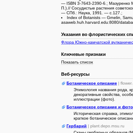
— ISBN 3-7643-2390-6.; Мазуренко 
П.).// Сосудистые растения советско
— СПб.: Наука, 1991. — с.127.;
Index of Botanists — Gmelin, Samue
asaweb.huh.harvard.edu:8080/databa
Указания во флористических спи
Флора Южно-камчатской вулканичес
Ключевые признаки
Показать список
Веб-ресурсы
Ботаническое описание
| flower
Этимология названия рода, к
декоративные свойства, особе
иллюстрации (фото).
Ботаническое описание и фото
Историческая справка, этимо
краткое ботаническое описан
Гербарий
| plant.depo.msu.ru
Сканы гербарных образцов (