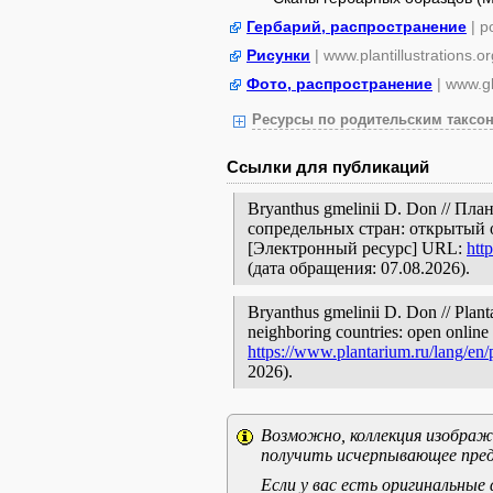
Гербарий, распространение
| 
Рисунки
| www.plantillustrations.or
Фото, распространение
| www.gb
Ресурсы по родительским таксон
Ссылки для публикаций
Bryanthus gmelinii D. Don // П
сопредельных стран: открытый 
[Электронный ресурс] URL:
htt
(дата обращения: 07.08.2026).
Bryanthus gmelinii D. Don // Plant
neighboring countries: open online 
https://www.plantarium.ru/lang/en
2026).
Возможно, коллекция изображе
получить исчерпывающее пред
Если у вас есть оригинальны