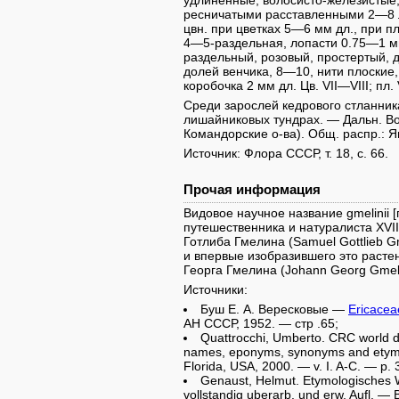
удлиненные, волосисто-железистые,
ресничатыми расставленными 2—8 л
цвн. при цветках 5—6 мм дл., при п
4—5-раздельная, лопасти 0.75—1 мм
раздельный, розовый, простертый, 
долей венчика, 8—10, нити плоские,
коробочка 2 мм дл. Цв. VII—VIII; пл. V
Среди зарослей кедрового стланника
лишайниковых тундрах. — Дальн. Вост
Командорские о-ва). Общ. распр.: Я
Источник: Флора СССР, т. 18, с. 66.
Прочая информация
Видовое научное название gmelinii [
путешественника и натуралиста XVI
Готлиба Гмелина (Samuel Gottlieb 
и впервые изобразившего это раст
Георга Гмелина (Johann Georg Gmel
Источники:
Буш Е. А. Вересковые —
Ericacea
АН СССР, 1952. — cтр .65;
Quattrocchi, Umberto. CRC world d
names, eponyms, synonyms and etymo
Florida, USA, 2000. — v. I. A-C. — p. 
Genaust, Helmut. Etymologisches 
vollstandig uberarb. und erw. Aufl. — 