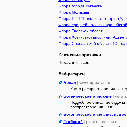
Флора города Луганска
Флора Молдовы
Флора НПП "Подільські Товтри" (Адв
Флора средней полосы европейской
Флора Тверской области
Флора Хотинської височини (Адвенти
Флора Ярославской области (Опреде
Ключевые признаки
Показать список
Веб-ресурсы
Ареал
| www.agroatlas.ru
Карта распространения на т
Ботаническое описание
| www.a
Подробное описание отдельны
распространения и т.п.
Ботаническое описание, приме
Гербарий
| plant.depo.msu.ru