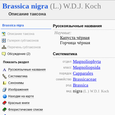
Brassica
nigra
(L.) W.D.J. Koch
Описание таксона
Brassica nigra
Русскоязычные названия
Научные:
Описание таксона
Капуста чёрная
Галерея субтаксонов
Горчица чёрная
Перечень субтаксонов
Систематика
Обсуждение (2)
Magnoliophyta
отдел
Показать раздел
Magnoliopsida
класс
Русскоязычные названия
Capparales
порядок
Систематика
Brassicaceae
семейство
Синонимы
Brassica
род
Изображения
nigra
(L.) W.D.J. Koch
вид
Находки на карте
Красные книги
Флористические списки