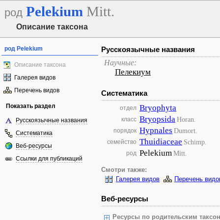
Pelekium
Mitt.
род
Описание таксона
род Pelekium
Русскоязычные названия
Научные:
Описание таксона
Пелекиум
Галерея видов
Перечень видов
Систематика
Показать раздел
Bryophyta
отдел
Bryopsida
Horan.
класс
Русскоязычные названия
Hypnales
Dumort.
порядок
Систематика
Thuidiaceae
Schimp.
семейство
Веб-ресурсы
Pelekium
Mitt.
род
Ссылки для публикаций
Смотри также:
Галерея видов
Перечень видо
Веб-ресурсы
Ресурсы по родительским таксон