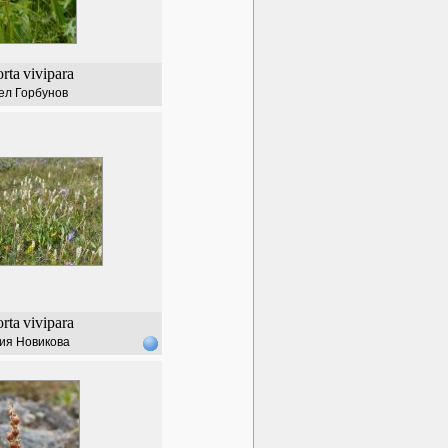
orta
vivipara
ел Горбунов
orta
vivipara
ия Новикова