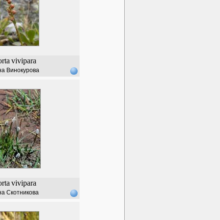
orta
vivipara
на Винокурова
orta
vivipara
а Скотникова