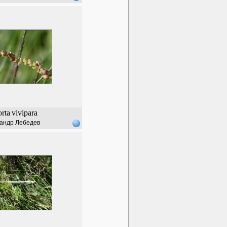
orta
vivipara
андр Лебедев