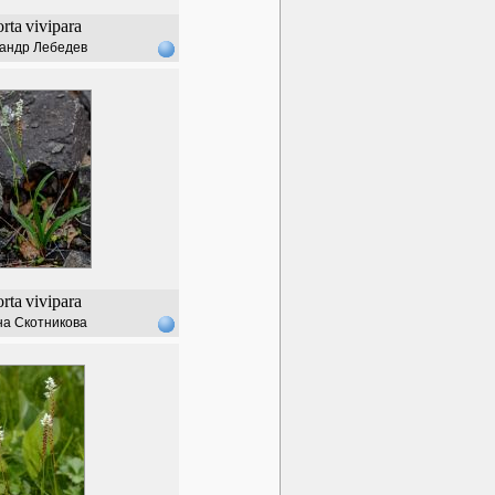
orta
vivipara
андр Лебедев
orta
vivipara
а Скотникова