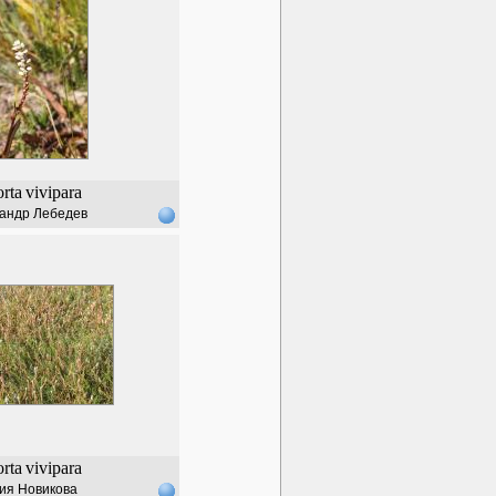
orta
vivipara
андр Лебедев
orta
vivipara
ия Новикова