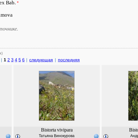
ex Bab.
*
imova
точнике.
х)
|
1
2
3
4
5
6
|
следующая
|
последняя
Bistorta
vivipara
Bist
Татьяна Винокурова
Анд