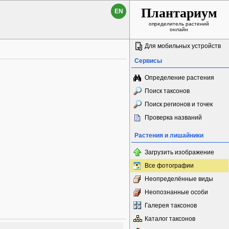
Плантариум
EN
определитель растений
онлайн
Для мобильных устройств
Сервисы
Определение растения
Поиск таксонов
Поиск регионов и точек
Проверка названий
Растения и лишайники
Загрузить изображение
Все фотографии
Неопределённые виды
Неопознанные особи
Галерея таксонов
Каталог таксонов