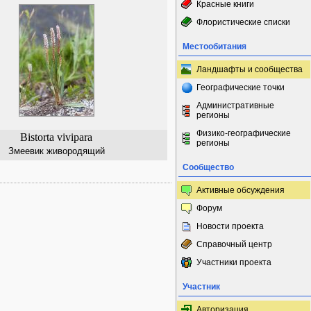
Красные книги
Флористические списки
Местообитания
Ландшафты и сообщества
Географические точки
Административные
регионы
Физико-географические
Bistorta vivipara
регионы
Змеевик живородящий
Сообщество
Активные обсуждения
Форум
Новости проекта
Справочный центр
Участники проекта
Участник
Авторизация