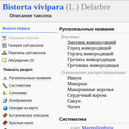
Bistorta
vivipara
(L.) Delarbre
Описание таксона
Bistorta vivipara
Русскоязычные названия
Научные:
Описание таксона
Змеевик живородящий
Галерея субтаксонов
Горец живородящий
Перечень субтаксонов
Горлец живородящий
Гречиха живородящая
Обсуждение (3)
Гречишка живородящая
Показать раздел
Ограниченно распространённые:
Иикум
Русскоязычные названия
Макарша
Систематика
Макаршиные коренья
Синонимы
Сердечный корень
Сикуи
Изображения
Чагич
Находки на карте
Ботаническое описание
Систематика
Красные книги
Magnoliophyta
отдел