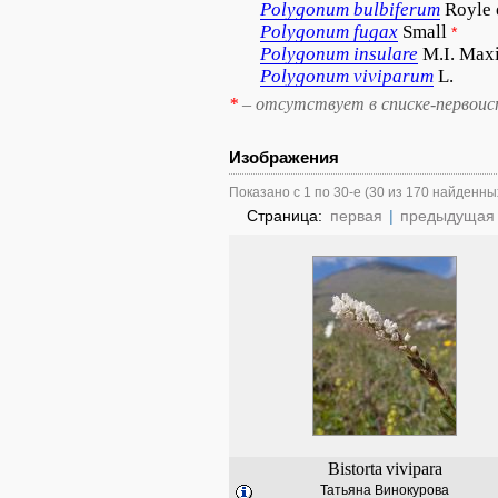
Polygonum
bulbiferum
Royle 
Polygonum
fugax
Small
*
Polygonum
insulare
M.I. Max
Polygonum
viviparum
L.
*
– отсутствует в списке-первоис
Изображения
Показано с 1 по 30-е (30 из 170 найденны
Страница:
первая
|
предыдущая
Bistorta
vivipara
Татьяна Винокурова