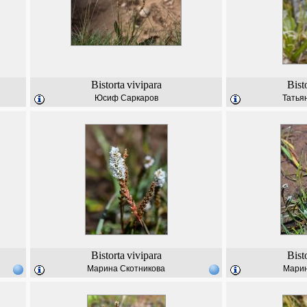
Bistorta
vivipara
Bist
Юсиф Саркаров
Татья
Bistorta
vivipara
Bist
Марина Скотникова
Марин