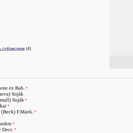
(4)
ь субтаксонов
ene ex Bab.
*
mova) Soják
mall) Soják
*
kai
*
(Beck) F.Maek.
*
andon
*
e Decr.
*