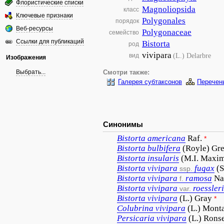
Флористические списки
Magnoliopsida
класс
Ключевые признаки
Polygonales
порядок
Веб-ресурсы
Polygonaceae
семейство
Ссылки для публикаций
Bistorta
род
vivipara
(L.) Delarbre
вид
Изображения
Выбрать...
Смотри также:
Галерея субтаксонов
Перечен
Синонимы
Bistorta
americana
Raf.
*
Bistorta
bulbifera
(Royle) Gre
Bistorta
insularis
(M.I. Maxi
Bistorta
vivipara
fugax
(S
ssp.
Bistorta
vivipara
ramosa
Na
f.
Bistorta
vivipara
roessleri
var.
Bistorta
vivipara
(L.) Gray
*
Colubrina
vivipara
(L.) Mont
Persicaria
vivipara
(L.) Rons