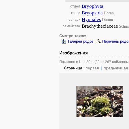
Bryophyta
отдел
Bryopsida
Horan.
класс
Hypnales
Dumort.
порядок
Brachytheciaceae
Schim
семейство
Смотри также:
Галерея родов
Перечень родо
Изображения
Показано с 1 по 30-е (30 из 267 найденны
Страница:
первая
|
предыдущая