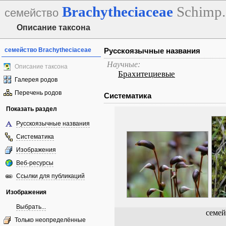
Brachytheciaceae
Schimp.
семейство
Описание таксона
семейство Brachytheciaceae
Русскоязычные названия
Научные:
Описание таксона
Брахитециевые
Галерея родов
Перечень родов
Систематика
Показать раздел
Русскоязычные названия
Систематика
Изображения
Веб-ресурсы
Ссылки для публикаций
Изображения
Выбрать...
семей
Только неопределённые