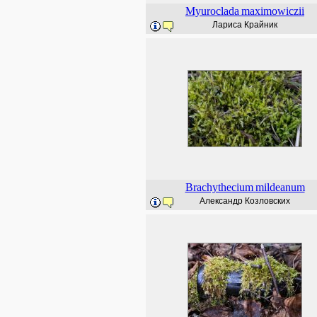
Myuroclada
maximowiczii
Лариса Крайник
Brachythecium
mildeanum
Александр Козловских