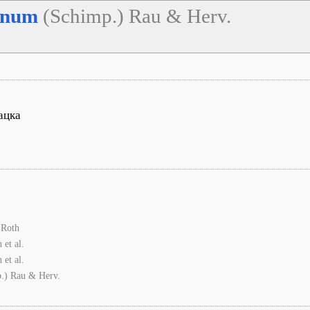
anum
(Schimp.) Rau & Herv.
ацка
.Roth
 et al.
 et al.
.) Rau & Herv.