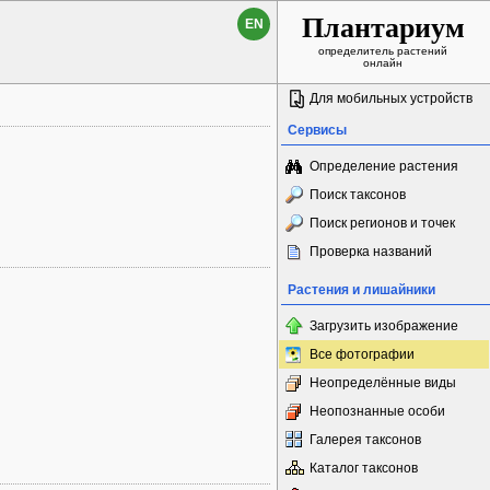
Плантариум
EN
определитель растений
онлайн
Для мобильных устройств
Сервисы
Определение растения
Поиск таксонов
Поиск регионов и точек
Проверка названий
Растения и лишайники
Загрузить изображение
Все фотографии
Неопределённые виды
Неопознанные особи
Галерея таксонов
Каталог таксонов