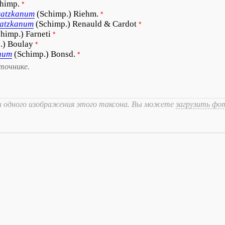
himp.
*
ratzkanum
(Schimp.) Riehm.
*
ratzkanum
(Schimp.) Renauld & Cardot
*
himp.) Farneti
*
.) Boulay
*
num
(Schimp.) Bonsd.
*
точнике.
и одного изображения этого таксона. Вы можете
загрузить фо