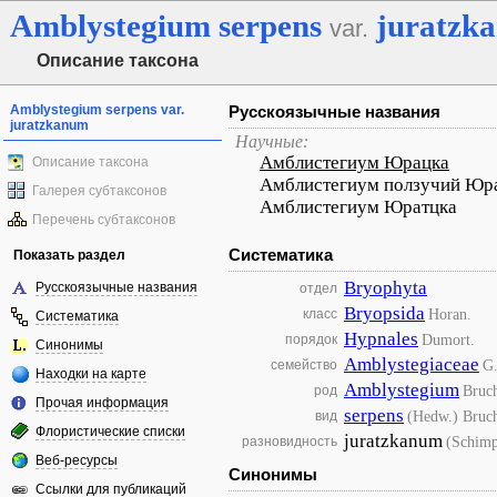
Amblystegium
serpens
juratzk
var.
Описание таксона
Amblystegium serpens var.
Русскоязычные названия
juratzkanum
Научные:
Амблистегиум Юрацка
Описание таксона
Амблистегиум ползучий Юр
Галерея субтаксонов
Амблистегиум Юратцка
Перечень субтаксонов
Систематика
Показать раздел
Bryophyta
Русскоязычные названия
отдел
Bryopsida
Horan.
класс
Систематика
Hypnales
Dumort.
порядок
Синонимы
Amblystegiaceae
G
семейство
Находки на карте
Amblystegium
Bruch
род
Прочая информация
serpens
(Hedw.) Bruch
вид
Флористические списки
juratzkanum
(Schimp
разновидность
Веб-ресурсы
Синонимы
Ссылки для публикаций