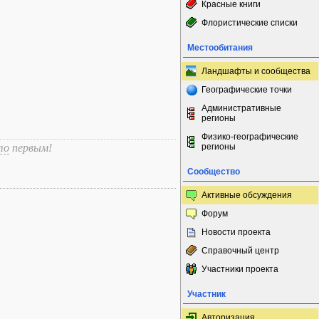
Красные книги
Флористические списки
Местообитания
Ландшафты и сообщества
Географические точки
Административные
регионы
Физико-географические
то
первым!
регионы
Сообщество
Активные обсуждения
Форум
Новости проекта
Справочный центр
Участники проекта
Участник
Авторизация