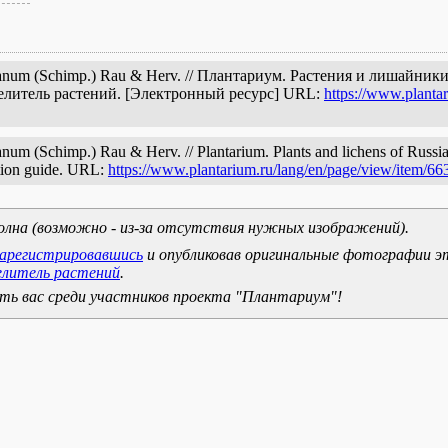
zkanum (Schimp.) Rau & Herv. // Плантариум. Растения и лишайник
елитель растений. [Электронный ресурс] URL:
https://www.planta
num (Schimp.) Rau & Herv. // Plantarium. Plants and lichens of Russia
cation guide. URL:
https://www.plantarium.ru/lang/en/page/view/item/66
олна (возможно - из-за отсутствия нужных изображений).
зарегистрировавшись
и опубликовав оригинальные фотографии э
елитель растений
.
ь вас среди участников проекта "Плантариум"!