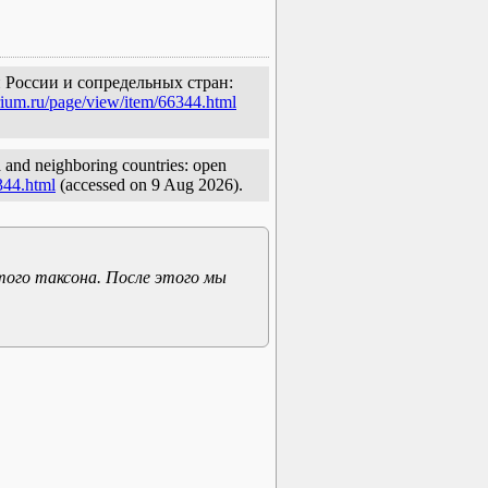
и России и сопредельных стран:
rium.ru/page/view/item/66344.html
 and neighboring countries: open
344.html
(accessed on 9 Aug 2026).
того таксона. После этого мы