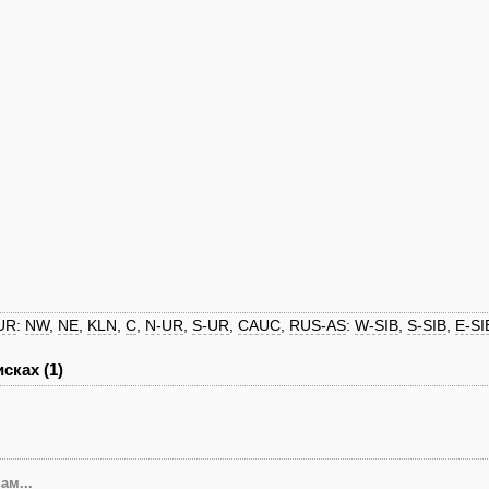
UR
:
NW
,
NE
,
KLN
,
C
,
N-UR
,
S-UR
,
CAUC
,
RUS-AS
:
W-SIB
,
S-SIB
,
E-SI
сках (1)
ам...