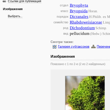
Ссылки для публикаций
Bryophyta
отдел
Изображения
Bryopsida
Horan.
класс
Dicranales
Выбрать...
H.Philib. ex M
порядок
Rhabdoweisiaceae
Limp
семейство
Dichodontium
Schimp.
род
pellucidum
(Hedw.) Schi
вид
Смотри также:
Галерея субтаксонов
Перечен
Изображения
Показано с 1 по 2-е (2 из 2 найденных)