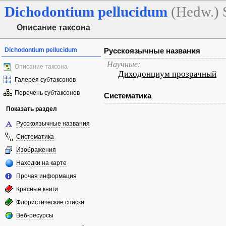
Dichodontium
pellucidum
(Hedw.) 
Описание таксона
Dichodontium pellucidum
Русскоязычные названия
Научные:
Описание таксона
Диходонциум прозрачный
Галерея субтаксонов
Перечень субтаксонов
Систематика
Показать раздел
Русскоязычные названия
Систематика
Изображения
Находки на карте
Прочая информация
Красные книги
Флористические списки
Веб-ресурсы