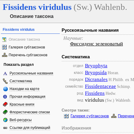
Fissidens
viridulus
(Sw.) Wahlenb.
Описание таксона
Fissidens viridulus
Русскоязычные названия
Научные:
Описание таксона
Фиссиденс зеленоватый
Галерея субтаксонов
Перечень субтаксонов
Систематика
Показать раздел
Bryophyta
отдел
Bryopsida
Horan.
класс
Русскоязычные названия
Dicranales
H.Philib. ex M
порядок
Систематика
Fissidentaceae
Schimp.
семейство
Находки на карте
Fissidens
Hedw.
род
Прочая информация
viridulus
(Sw.) Wahlenb.
вид
Красные книги
Смотри также:
Флористические списки
Галерея субтаксонов
Перечен
Веб-ресурсы
Изображения
Ссылки для публикаций