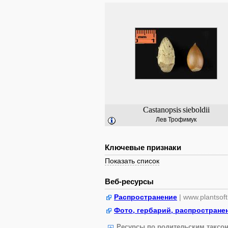
Castanopsis
sieboldii
Лев Трофимук
Ключевые признаки
Показать список
Веб-ресурсы
Распространение
| www.plantsof
Фото, гербарий, распростране
Ресурсы по родительским таксон