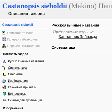
Castanopsis
sieboldii
(Makino) Hatu
Описание таксона
Castanopsis sieboldii
Русскоязычные названия
Предлагаемые научные:
Описание таксона
Каштанник Зибольда
Галерея субтаксонов
Перечень субтаксонов
Систематика
Показать раздел
Русскоязычные названия
Систематика
Синонимы
Изображения
Ключевые признаки
Веб-ресурсы
Ссылки для публикаций
Изображения