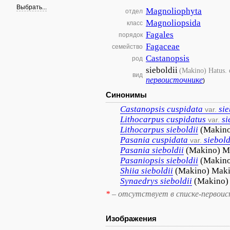
Выбрать...
Magnoliophyta
отдел
Magnoliopsida
класс
Fagales
порядок
Fagaceae
семейство
Castanopsis
род
sieboldii
(Makino) Hatus.
вид
первоисточнике
)
Синонимы
Castanopsis
cuspidata
sie
var.
Lithocarpus
cuspidatus
si
var.
Lithocarpus
sieboldii
(Makino
Pasania
cuspidata
siebold
var.
Pasania
sieboldii
(Makino) M
Pasaniopsis
sieboldii
(Makin
Shiia
sieboldii
(Makino) Mak
Synaedrys
sieboldii
(Makino)
*
– отсутствует в списке-первоис
Изображения