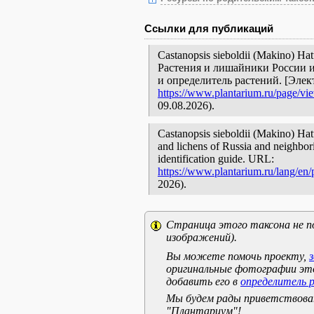
Ссылки для публикаций
Castanopsis sieboldii (Makino) Ha
Растения и лишайники России и
и определитель растений. [Эле
https://www.plantarium.ru/page/vi
09.08.2026).
Castanopsis sieboldii (Makino) Hat
and lichens of Russia and neighbori
identification guide. URL:
https://www.plantarium.ru/lang/en
2026).
Страница этого таксона не п
изображений).
Вы можете помочь проекту,
оригинальные фотографии эт
добавить его в
определитель 
Мы будем рады приветствоват
"Плантариум"!