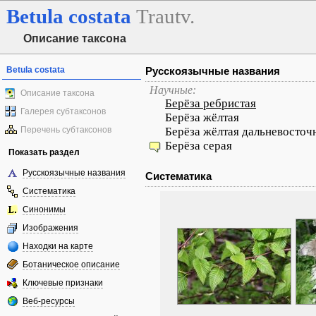
Betula
costata
Trautv.
Описание таксона
Betula costata
Русскоязычные названия
Научные:
Описание таксона
Берёза ребристая
Галерея субтаксонов
Берёза жёлтая
Перечень субтаксонов
Берёза жёлтая дальневосточ
Берёза серая
Показать раздел
Русскоязычные названия
Систематика
Систематика
Синонимы
Изображения
Находки на карте
Ботаническое описание
Ключевые признаки
Веб-ресурсы