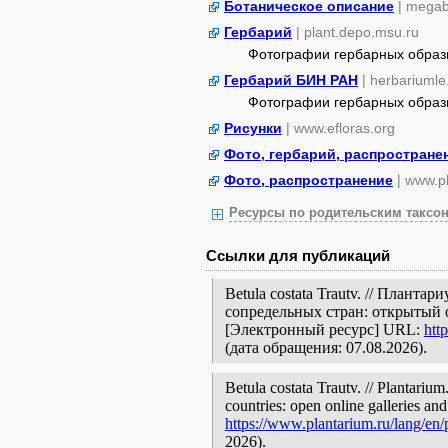
Ботаническое описание
| megab
Гербарий
| plant.depo.msu.ru
Фотографии гербарных образ
Гербарий БИН РАН
| herbariumle
Фотографии гербарных образ
Рисунки
| www.efloras.org
Фото, гербарий, распростране
Фото, распространение
| www.p
Ресурсы по родительским таксон
Ссылки для публикаций
Betula costata Trautv. // Плант
сопредельных стран: открытый 
[Электронный ресурс] URL:
htt
(дата обращения: 07.08.2026).
Betula costata Trautv. // Plantariu
countries: open online galleries and
https://www.plantarium.ru/lang/en
2026).