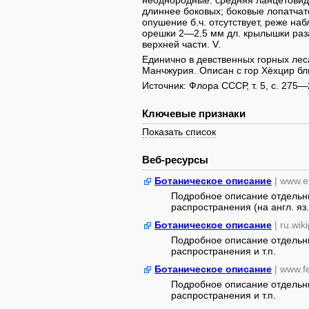
неоднородные: средняя ланцетовид
длиннее боковых; боковые лопатчат
опушение б.ч. отсутствует, реже на
орешки 2—2.5 мм дл. крылышки раз
верхней части. V.
Единично в девственных горных леса
Манчжурия. Описан c гор Хёхцир бл
Источник: Флора СССР, т. 5, с. 275—
Ключевые признаки
Показать список
Веб-ресурсы
Ботаническое описание
| www.e
Подробное описание отдельны
распространения (на англ. яз.
Ботаническое описание
| ru.wik
Подробное описание отдельны
распространения и т.п.
Ботаническое описание
| www.fe
Подробное описание отдельны
распространения и т.п.