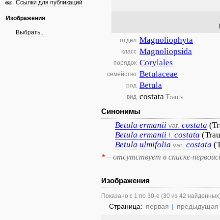
Ссылки для публикаций
Изображения
Выбрать...
Magnoliophyta
отдел
Magnoliopsida
класс
Corylales
порядок
Betulaceae
семейство
Betula
род
costata
Trautv.
вид
Синонимы
Betula
ermanii
costata
(Tr
var.
Betula
ermanii
costata
(Trau
f.
Betula
ulmifolia
costata
(
var.
*
– отсутствует в списке-первоис
Изображения
Показано с 1 по 30-е (30 из 42 найденных
Страница:
первая
|
предыдущая