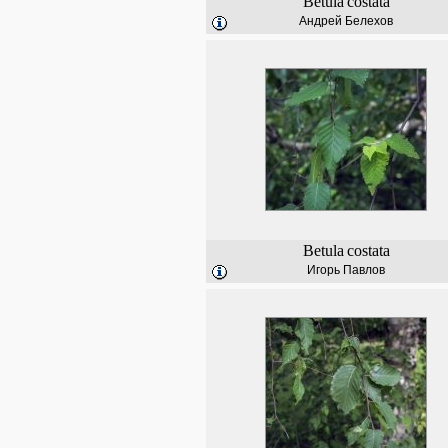
Betula
costata
Андрей Белехов
Betula
costata
Игорь Павлов