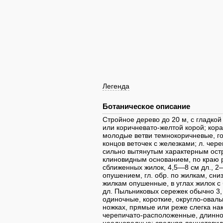
Легенда
Ботаническое описание
Стройное дерево до 20 м, с гладко
или коричневато-желтой корой; кор
молодые ветви темнокоричневые, го
концов веточек с железками; л. че
сильно вытянутым характерным ост
клиновидным основанием, по краю 
сближенных жилок, 4,5—8 см дл., 2
опушением, гл. обр. по жилкам, сни
жилкам опушенные, в углах жилок 
дл. Пыльниковых сережек обычно 3,
одиночные, короткие, округло-оваль
ножках, прямые или реже слегка на
черепичато-расположенные, длинно