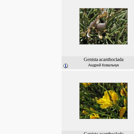
Genista
acanthoclada
Андрей Ковальчук
Genista
acanthoclada