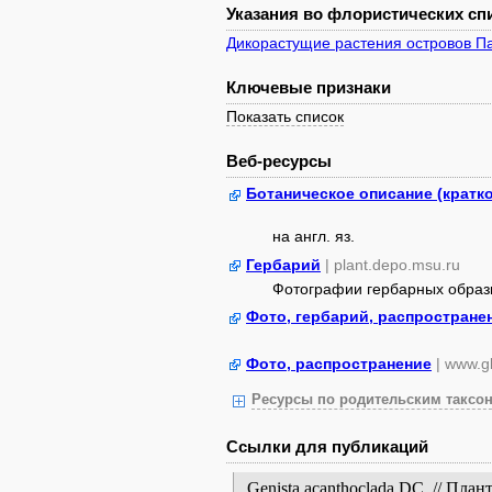
Указания во флористических спи
Дикорастущие растения островов Па
Ключевые признаки
Показать список
Веб-ресурсы
Ботаническое описание (кратк
на англ. яз.
Гербарий
| plant.depo.msu.ru
Фотографии гербарных образ
Фото, гербарий, распростране
Фото, распространение
| www.gb
Ресурсы по родительским таксон
Ссылки для публикаций
Genista acanthoclada DC. // Пл