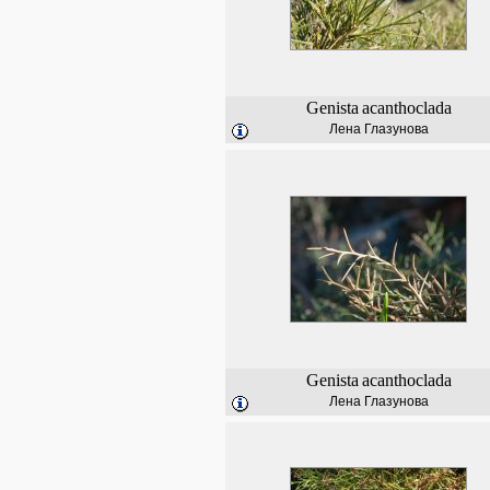
Genista
acanthoclada
Лена Глазунова
Genista
acanthoclada
Лена Глазунова