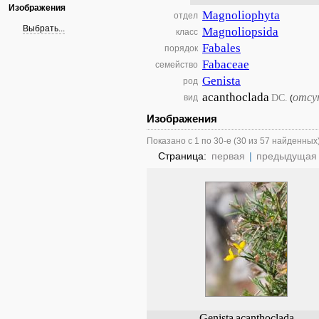
Изображения
Magnoliophyta
отдел
Выбрать...
Magnoliopsida
класс
Fabales
порядок
Fabaceae
семейство
Genista
род
acanthoclada
отсу
DC.
вид
(
Изображения
Показано с 1 по 30-е (30 из 57 найденных
Страница:
первая
|
предыдущая
Genista
acanthoclada