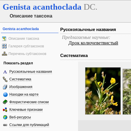
Genista
acanthoclada
DC.
Описание таксона
Genista acanthoclada
Русскоязычные названия
Предлагаемые научные:
Описание таксона
Дрок колючеветвистый
Галерея субтаксонов
Перечень субтаксонов
Систематика
Показать раздел
Русскоязычные названия
Систематика
Изображения
Находки на карте
Флористические списки
Ключевые признаки
Веб-ресурсы
Ссылки для публикаций