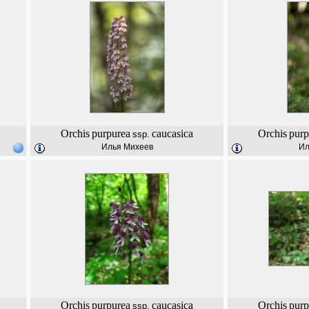
Orchis
purpurea
caucasica
Orchis
purp
ssp.
Илья Михеев
Ил
Orchis
purpurea
caucasica
Orchis
purp
ssp.