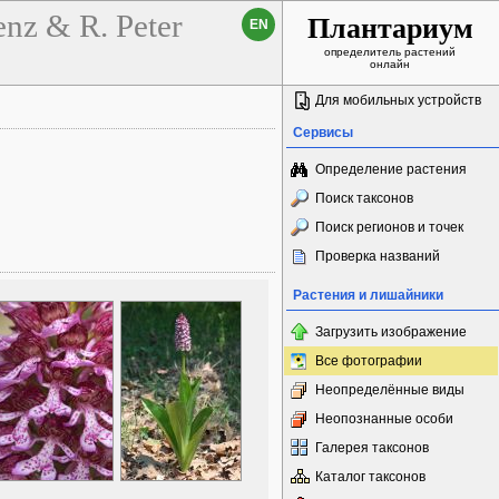
nz & R. Peter
Плантариум
EN
определитель растений
онлайн
Для мобильных устройств
Сервисы
Определение растения
Поиск таксонов
Поиск регионов и точек
Проверка названий
Растения и лишайники
Загрузить изображение
Все фотографии
Неопределённые виды
Неопознанные особи
Галерея таксонов
Каталог таксонов