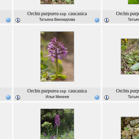
Orchis
purpurea
caucasica
Orchis
purp
ssp.
Татьяна Винокурова
Татья
Orchis
purpurea
caucasica
Orchis
purp
ssp.
Илья Михеев
Татья