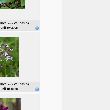
urea
caucasica
ssp.
орий Токарев
urea
caucasica
ssp.
орий Токарев