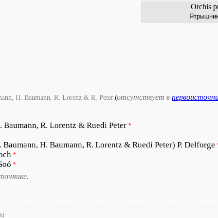
Orchis p
Ятрышник
отсутствует в
первоисточн
mann, H. Baumann, R. Lorenz & R. Peter
(
. Baumann, R. Lorentz & Ruedi Peter
*
. Baumann, H. Baumann, R. Lorentz & Ruedi Peter) P. Delforge
Koch
*
Soó
*
точнике.
х)