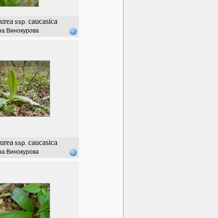
urea
caucasica
ssp.
на Винокурова
urea
caucasica
ssp.
на Винокурова