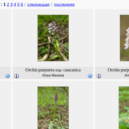
|
1
2
3
4
5
6
|
следующая
|
последняя
Orchis
purpurea
caucasica
Orchis
purp
ssp.
Илья Михеев
Ил