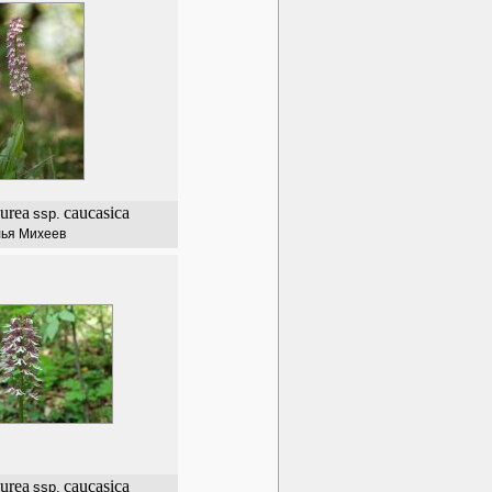
urea
caucasica
ssp.
ья Михеев
urea
caucasica
ssp.