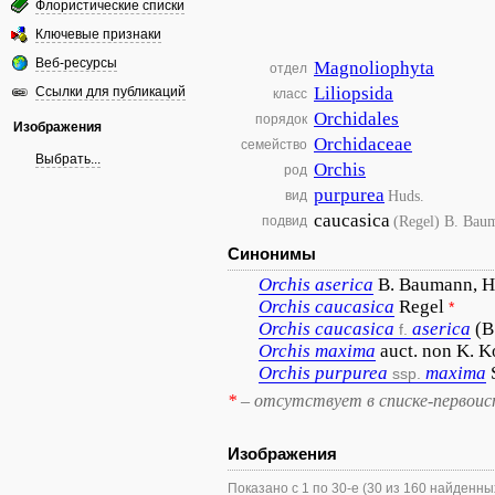
Флористические списки
Ключевые признаки
Веб-ресурсы
Magnoliophyta
отдел
Liliopsida
Ссылки для публикаций
класс
Orchidales
порядок
Изображения
Orchidaceae
семейство
Выбрать...
Orchis
род
purpurea
Huds.
вид
caucasica
(Regel) B. Bau
подвид
Синонимы
Orchis
aserica
B. Baumann, H
Orchis
caucasica
Regel
*
Orchis
caucasica
aserica
(B
f.
Orchis
maxima
auct. non K. 
Orchis
purpurea
maxima
ssp.
*
– отсутствует в списке-первоис
Изображения
Показано с 1 по 30-е (30 из 160 найденны