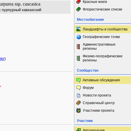
Красные книги
urpurea ssp. caucasica
Флористические списки
 пурпурный кавказский
Местообитания
Ландшафты и сообщества
Географические точки
Административные
регионы
Физико-географические
ике
)
регионы
Сообщество
Активные обсуждения
*
Форум
Новости проекта
Справочный центр
Участники проекта
Участник
Авторизация