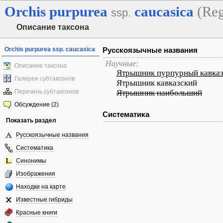
Orchis
purpurea
caucasica
(Reg
ssp.
Описание таксона
Orchis purpurea ssp. caucasica
Русскоязычные названия
Научные:
Описание таксона
Ятрышник пурпурный кавка
Галерея субтаксонов
Ятрышник кавказский
Перечень субтаксонов
Ятрышник наибольший
Обсуждение (2)
Систематика
Показать раздел
Русскоязычные названия
Систематика
Синонимы
Изображения
Находки на карте
Известные гибриды
Красные книги