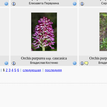
Елизавета Первухина
Сер
Orchis
purpurea
caucasica
Orchis
purp
ssp.
Владислав Костенко
Влади
|
1
2
3
4
5
6
|
следующая
|
последняя