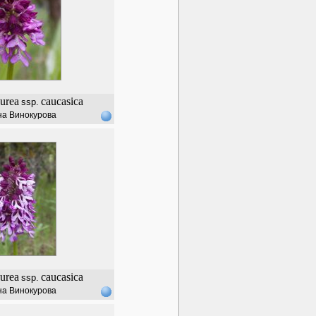
urea
caucasica
ssp.
на Винокурова
urea
caucasica
ssp.
на Винокурова