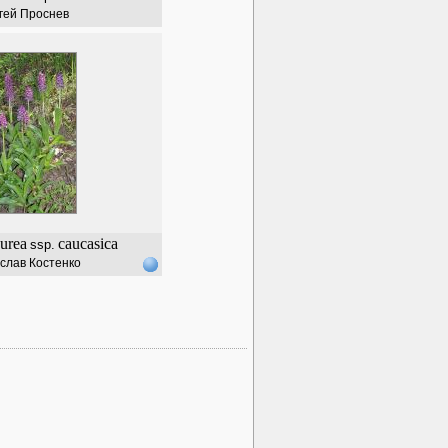
гей Проснев
urea
caucasica
ssp.
слав Костенко