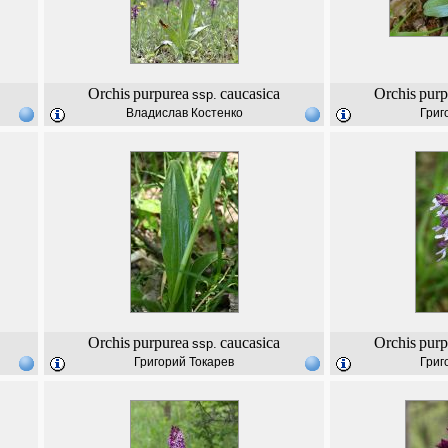
Orchis
purpurea
caucasica
Orchis
purp
ssp.
Владислав Костенко
Григ
Orchis
purpurea
caucasica
Orchis
purp
ssp.
Григорий Токарев
Григ