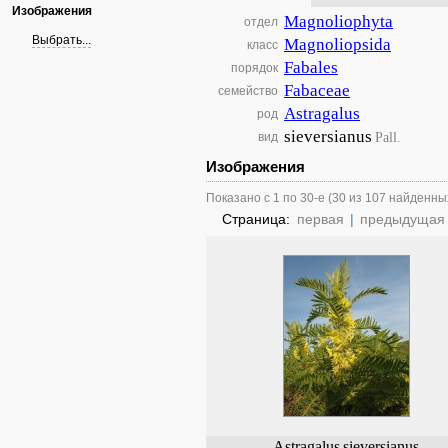
Изображения
Magnoliophyta
отдел
Выбрать...
Magnoliopsida
класс
Fabales
порядок
Fabaceae
семейство
Astragalus
род
sieversianus
Pall.
вид
Изображения
Показано с 1 по 30-е (30 из 107 найденны
Страница:
первая
|
предыдущая
Astragalus
sieversianus