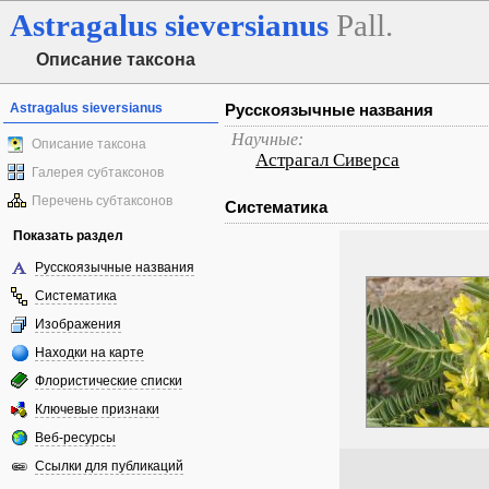
Astragalus
sieversianus
Pall.
Описание таксона
Astragalus sieversianus
Русскоязычные названия
Научные:
Описание таксона
Астрагал Сиверса
Галерея субтаксонов
Перечень субтаксонов
Систематика
Показать раздел
Русскоязычные названия
Систематика
Изображения
Находки на карте
Флористические списки
Ключевые признаки
Веб-ресурсы
Ссылки для публикаций