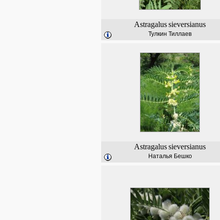
Astragalus
sieversianus
Тулкин Тиллаев
Astragalus
sieversianus
Наталья Бешко