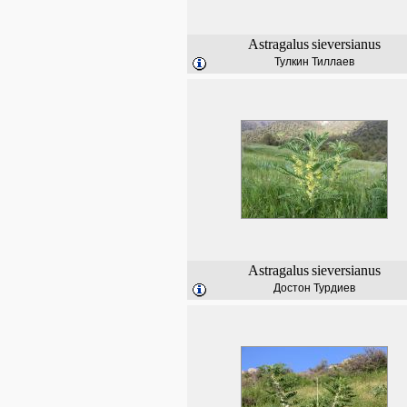
Astragalus
sieversianus
Тулкин Тиллаев
Astragalus
sieversianus
Достон Турдиев