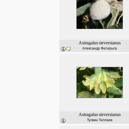
Astragalus
sieversianus
Александр Фатерыга
Astragalus
sieversianus
Тулкин Тиллаев