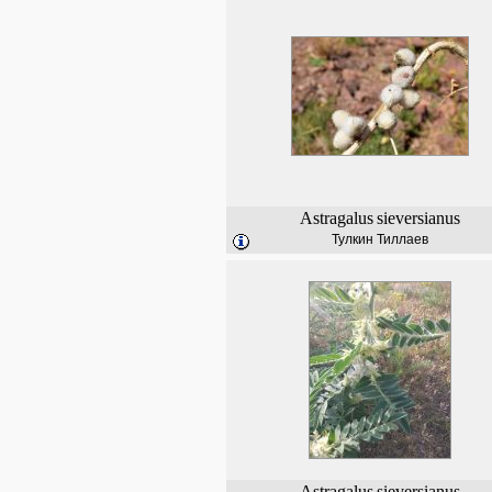
Astragalus
sieversianus
Тулкин Тиллаев
Astragalus
sieversianus