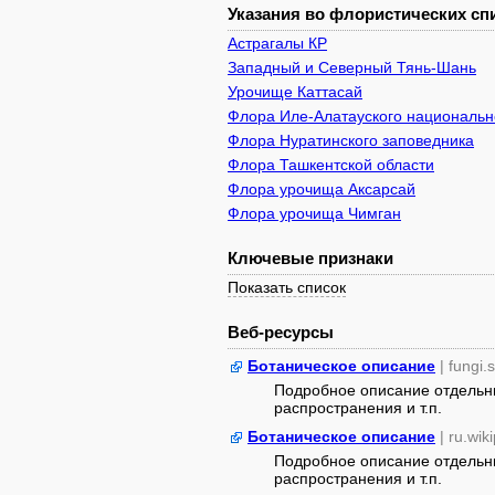
Указания во флористических спи
Астрагалы КР
Западный и Северный Тянь-Шань
Урочище Каттасай
Флора Иле-Алатауского национально
Флора Нуратинского заповедника
Флора Ташкентской области
Флора урочища Аксарсай
Флора урочища Чимган
Ключевые признаки
Показать список
Веб-ресурсы
Ботаническое описание
| fungi.
Подробное описание отдельны
распространения и т.п.
Ботаническое описание
| ru.wik
Подробное описание отдельны
распространения и т.п.