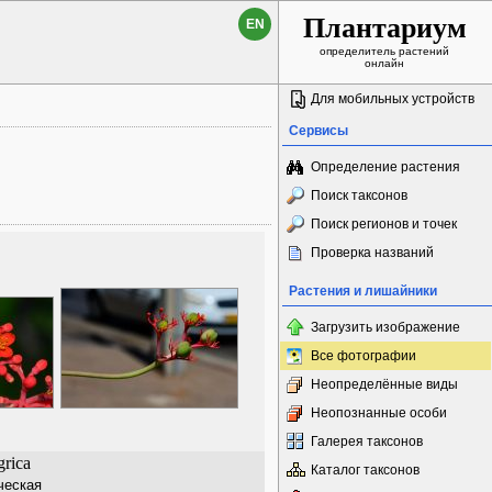
Плантариум
EN
определитель растений
онлайн
Для мобильных устройств
Сервисы
Определение растения
Поиск таксонов
Поиск регионов и точек
Проверка названий
Растения и лишайники
Загрузить изображение
Все фотографии
Неопределённые виды
Неопознанные особи
Галерея таксонов
grica
Каталог таксонов
ческая