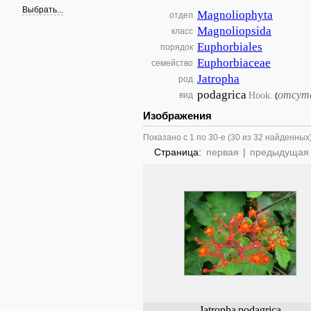
Выбрать...
Magnoliophyta
отдел
Magnoliopsida
класс
Euphorbiales
порядок
Euphorbiaceae
семейство
Jatropha
род
podagrica
отсут
Hook.
вид
(
Изображения
Показано с 1 по 30-е (30 из 32 найденных
Страница:
первая
|
предыдущая
Jatropha
podagrica