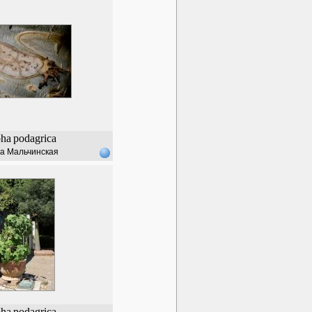
pha
podagrica
а Мальчинская
pha
podagrica