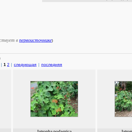
ствует в
первоисточнике
)
)
|
1
2
|
следующая
|
последняя
Jatropha
podagrica
Jatro