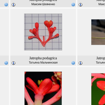
Максим Шевченко
Макс
Jatropha
podagrica
Jatro
Татьяна Мальчинская
Татьян