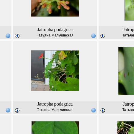
Jatropha
podagrica
Jatro
Татьяна Мальчинская
Татьян
Jatropha
podagrica
Jatro
Татьяна Мальчинская
Татьян