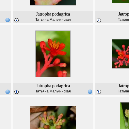
Jatropha
podagrica
Jatro
Татьяна Мальчинская
Татьян
Jatropha
podagrica
Jatro
Татьяна Мальчинская
Татьян