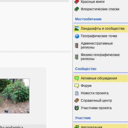
Красные книги
Флористические списки
Местообитания
Ландшафты и сообщества
Географические точки
Административные
регионы
Физико-географические
регионы
Сообщество
Активные обсуждения
Форум
Новости проекта
Справочный центр
Участники проекта
Участник
pha
podagrica
Авторизация