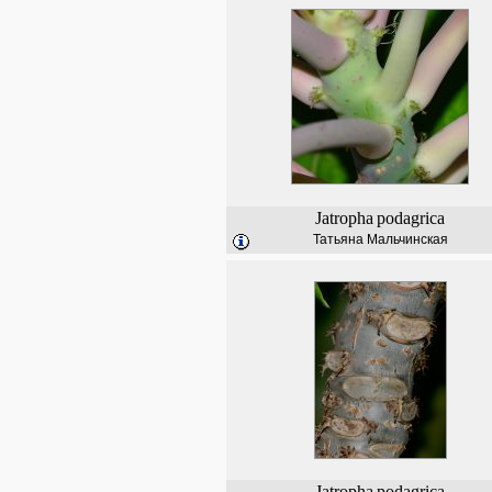
Jatropha
podagrica
Татьяна Мальчинская
Jatropha
podagrica