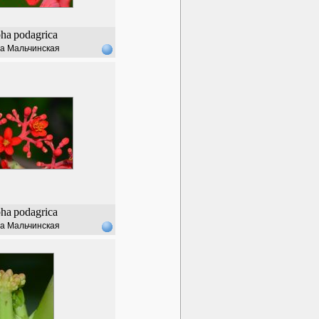
pha
podagrica
а Мальчинская
pha
podagrica
а Мальчинская