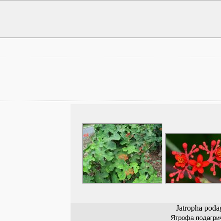
Jatropha poda
Ятрофа подагри