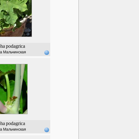
pha
podagrica
а Мальчинская
pha
podagrica
а Мальчинская