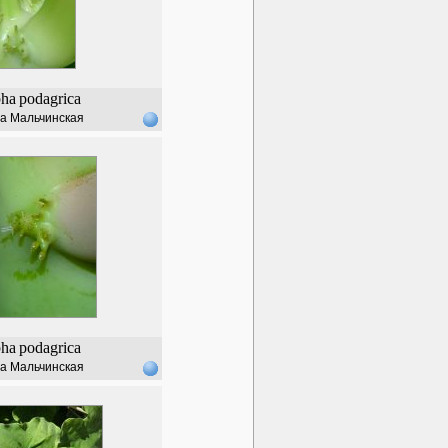
pha
podagrica
а Мальчинская
pha
podagrica
а Мальчинская