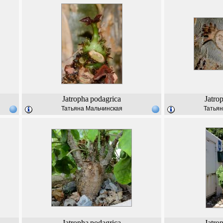
Jatropha
podagrica
Jatro
Татьяна Мальчинская
Татьян
Jatropha
podagrica
Jatro