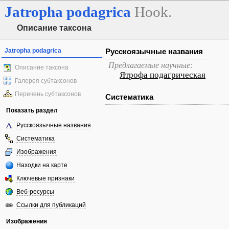
Jatropha
podagrica
Hook.
Описание таксона
Jatropha podagrica
Русскоязычные названия
Предлагаемые научные:
Описание таксона
Ятрофа подагрическая
Галерея субтаксонов
Перечень субтаксонов
Систематика
Показать раздел
Русскоязычные названия
Систематика
Изображения
Находки на карте
Ключевые признаки
Веб-ресурсы
Ссылки для публикаций
Изображения