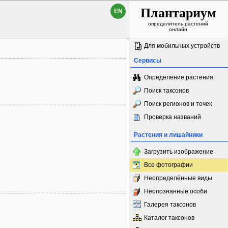
Плантариум
EN
определитель растений
онлайн
Для мобильных устройств
Сервисы
Определение растения
Поиск таксонов
Поиск регионов и точек
Проверка названий
Растения и лишайники
Загрузить изображение
Все фотографии
Неопределённые виды
Неопознанные особи
Галерея таксонов
Каталог таксонов