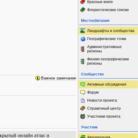
Красные книги
Флористические списки
Местообитания
Ландшафты и сообщества
Географические точки
Административные
регионы
Физико-географические
регионы
Сообщество
Важное замечание
Активные обсуждения
Форум
Новости проекта
Справочный центр
Участники проекта
Участник
открытый онлайн атлас и
Авторизация