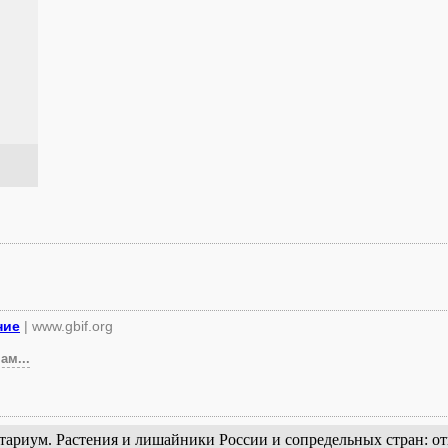
ние
| www.gbif.org
ам...
Плантариум. Растения и лишайники России и сопредельных стран: 