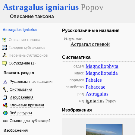
Astragalus
igniarius
Popov
Описание таксона
Astragalus igniarius
Русскоязычные названия
Научные:
Описание таксона
Астрагал огневой
Галерея субтаксонов
Перечень субтаксонов
Систематика
Обсуждение (1)
Magnoliophyta
отдел
Magnoliopsida
Показать раздел
класс
Fabales
порядок
Русскоязычные названия
Fabaceae
семейство
Систематика
Astragalus
род
Изображения
igniarius
Popov
вид
Ключевые признаки
Изображения
Веб-ресурсы
Ссылки для публикаций
Изображения