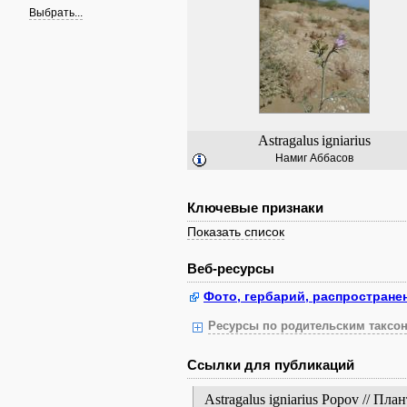
Выбрать...
Astragalus
igniarius
Намиг Аббасов
Ключевые признаки
Показать список
Веб-ресурсы
Фото, гербарий, распростране
Ресурсы по родительским таксон
Ссылки для публикаций
Astragalus igniarius Popov // 