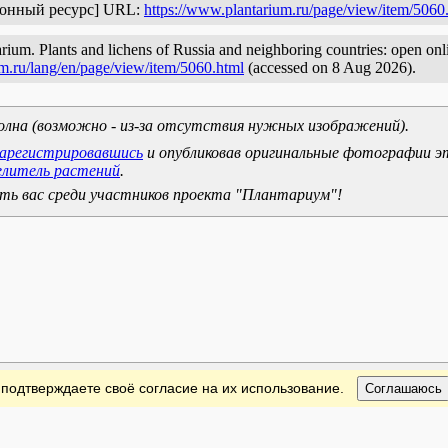
ронный ресурс] URL:
https://www.plantarium.ru/page/view/item/5060
rium. Plants and lichens of Russia and neighboring countries: open onlin
m.ru/lang/en/page/view/item/5060.html
(accessed on 8 Aug 2026).
олна (возможно - из-за отсутствия нужных изображений).
зарегистрировавшись
и опубликовав оригинальные фотографии э
елитель растений
.
ь вас среди участников проекта "Плантариум"!
 подтверждаете своё согласие на их использование.
Соглашаюсь