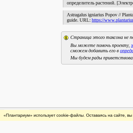
определитель растений. [Элект
Astragalus igniarius Popov // Planta
guide. URL:
https://www.plantariu
Страница этого таксона не п
Вы можете помочь проекту,
сможем добавить его в
опред
Мы будем рады приветствоват
Обратная связь
«Плантариум» использует cookie-файлы. Оставаясь на сайте, вы