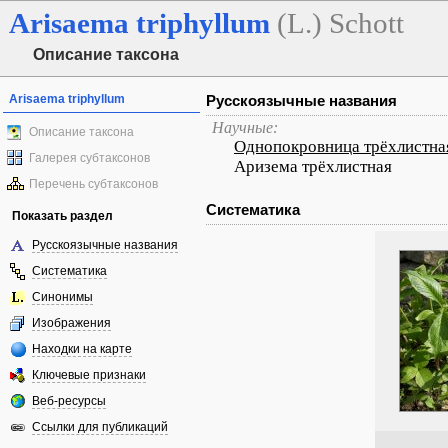
Arisaema
triphyllum
(L.) Schott
Описание таксона
Arisaema triphyllum
Русскоязычные названия
Научные:
Описание таксона
Однопокровница трёхлистна
Галерея субтаксонов
Аризема трёхлистная
Перечень субтаксонов
Систематика
Показать раздел
Русскоязычные названия
Систематика
Синонимы
Изображения
Находки на карте
Ключевые признаки
Веб-ресурсы
Ссылки для публикаций