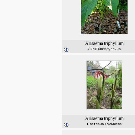
Arisaema
triphyllum
Лиля Хабибуллина
Arisaema
triphyllum
Светлана Булычева