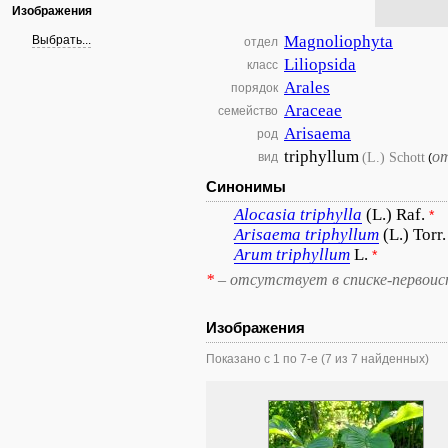
Изображения
Magnoliophyta
Выбрать...
отдел
Liliopsida
класс
Arales
порядок
Araceae
семейство
Arisaema
род
triphyllum
о
(L.) Schott
вид
(
Синонимы
Alocasia
triphylla
(L.) Raf.
*
Arisaema
triphyllum
(L.) Torr.
Arum
triphyllum
L.
*
*
– отсутствует в списке-первоис
Изображения
Показано с 1 по 7-е (7 из 7 найденных)