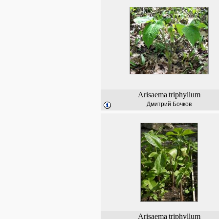
Arisaema
triphyllum
Дмитрий Бочков
Arisaema
triphyllum