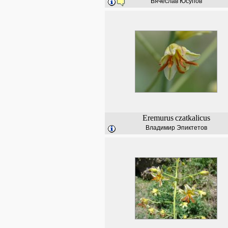
Вячеслав Юсупов
Eremurus
czatkalicus
Владимир Эпиктетов