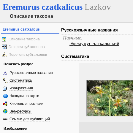
Eremurus
czatkalicus
Lazkov
Описание таксона
Eremurus czatkalicus
Русскоязычные названия
Научные:
Описание таксона
Эремурус чаткальский
Галерея субтаксонов
Перечень субтаксонов
Систематика
Показать раздел
Русскоязычные названия
Систематика
Изображения
Находки на карте
Ключевые признаки
Веб-ресурсы
Ссылки для публикаций
Изображения