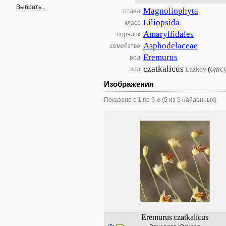
Выбрать...
Magnoliophyta
отдел
Liliopsida
класс
Amaryllidales
порядок
Asphodelaceae
семейство
Eremurus
род
czatkalicus
отс
Lazkov
вид
(
Изображения
Показано с 1 по 5-е (5 из 5 найденных)
Eremurus
czatkalicus