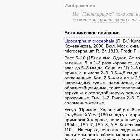
Изображения
На "Плантариуме" пока нет ни
можете
загрузить фото
перв
Ботаническое описание
Lipocarpha microcephala
(R. Br.) Kun
Кожевникова, 2000, Бюл. Моск. о-ва и
microcephalum R. Br. 1810, Prodr. Fl
Раст. 5–10 (15) см выс. Однол. Ст. 
зеленые. Л. в 2–3 раза короче ст., д
влаг. до 5–8 мм дл. Соцв. из (1) 2–3
прицв. л. в числе 2–3, 0,5–4,5 см д
отклоненные. Кол. 2,5–4 мм дл. и 2
шаровидных, тупые, щетинистые, сид
обратнояйцевидные, тонкоперепонч
верхушке с отогнутой наружу остью о
прозрачные. Тыч. 1–2. Рылец 2–3. П
соломенно-желтые.
Уссур. (Примор., Хасанский р-н, 8 км
Голубиный Утес (180 м над ур. моря
приморской террасе, пониженные уч
1994 г., 159–7, 159–8, А.Е. Кожевни
110. – На сырых, неплотно задерно
растительностью вблизи морского по
Австр. – Описан из тропич. Австрал