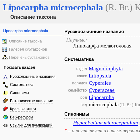
Lipocarpha
microcephala
(R. Br.) 
Описание таксона
Lipocarpha microcephala
Русскоязычные названия
Научные:
Описание таксона
Липокарфа мелкоголовая
Галерея субтаксонов
Перечень субтаксонов
Систематика
Показать раздел
Magnoliophyta
отдел
Liliopsida
класс
Русскоязычные названия
Cyperales
порядок
Систематика
Cyperaceae
семейство
Синонимы
Lipocarpha
род
Ботаническое описание
microcephala
(R. Br.) K
вид
Красные книги
Синонимы
Веб-ресурсы
Hypaelyptum
microcephalum
Ссылки для публикаций
*
– отсутствует в списке-первоис