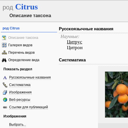
Citrus
род
Описание таксона
род Citrus
Русскоязычные названия
Научные:
Описание таксона
Цитрус
Галерея видов
Цитрон
Перечень видов
Систематика
Определение вида
Показать раздел
Русскоязычные названия
Систематика
Изображения
Веб-ресурсы
Ссылки для публикаций
Изображения
Выбрать...