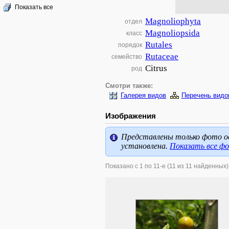
Показать все
Magnoliophyta
отдел
Magnoliopsida
класс
Rutales
порядок
Rutaceae
семейство
Citrus
род
Смотри также:
Галерея видов
Перечень видо
Изображения
Представлены только фото ос
установлена.
Показать все ф
Показано с 1 по 11-е (11 из 11 найденных)