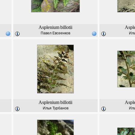
Asplenium
billotii
Aspl
Павел Евсеенков
Иль
Asplenium
billotii
Aspl
Илья Турбанов
Иль