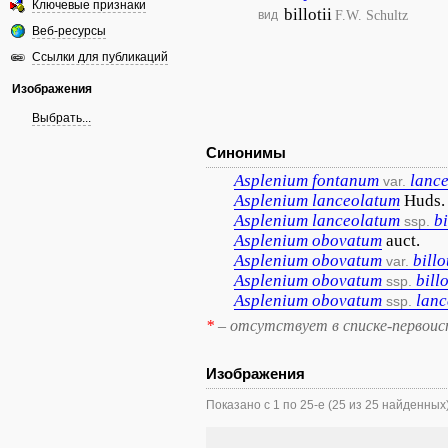
Ключевые признаки
billotii
F.W. Schultz
вид
Веб-ресурсы
Ссылки для публикаций
Изображения
Выбрать...
Синонимы
Asplenium
fontanum
lanc
var.
Asplenium
lanceolatum
Huds.
Asplenium
lanceolatum
bi
ssp.
Asplenium
obovatum
auct.
Asplenium
obovatum
billo
var.
Asplenium
obovatum
billo
ssp.
Asplenium
obovatum
lanc
ssp.
*
– отсутствует в списке-первоис
Изображения
Показано с 1 по 25-е (25 из 25 найденных