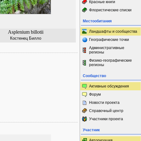
Красные книги
Флористические списки
Местообитания
Asplenium billotii
Ландшафты и сообщества
Костенец Билло
Географические точки
Административные
регионы
Физико-географические
регионы
Сообщество
Активные обсуждения
Форум
Новости проекта
Справочный центр
Участники проекта
Участник
Авторизация