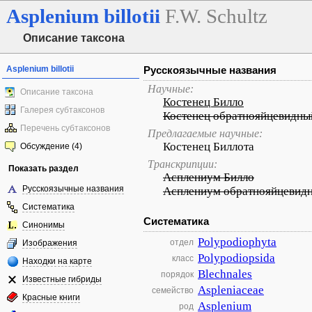
Asplenium
billotii
F.W. Schultz
Описание таксона
Asplenium billotii
Русскоязычные названия
Научные:
Описание таксона
Костенец Билло
Галерея субтаксонов
Костенец обратнояйцевидны
Перечень субтаксонов
Предлагаемые научные:
Костенец Биллота
Обсуждение (4)
Транскрипции:
Показать раздел
Асплениум Билло
Русскоязычные названия
Асплениум обратнояйцевид
Систематика
Систематика
Синонимы
Polypodiophyta
отдел
Изображения
Polypodiopsida
класс
Находки на карте
Blechnales
порядок
Известные гибриды
Aspleniaceae
семейство
Красные книги
Asplenium
род