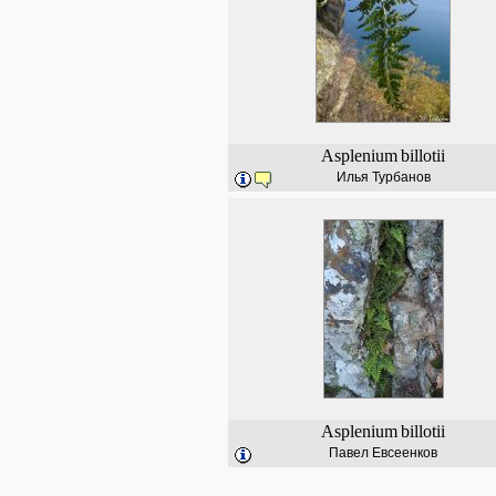
Asplenium
billotii
Илья Турбанов
Asplenium
billotii
Павел Евсеенков