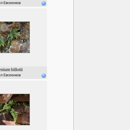
л Евсеенков
enium
billotii
л Евсеенков