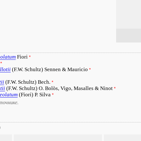
eolatum
Fiori
*
*
llotii
(F.W. Schultz) Sennen & Mauricio
*
tii
(F.W. Schultz) Bech.
*
tii
(F.W. Schultz) O. Bolòs, Vigo, Masalles & Ninot
*
eolatum
(Fiori) P. Silva
*
точнике.
)