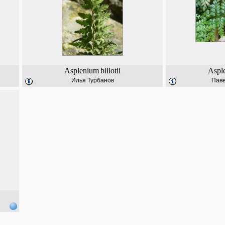
Asplenium
billotii
Aspl
Илья Турбанов
Паве