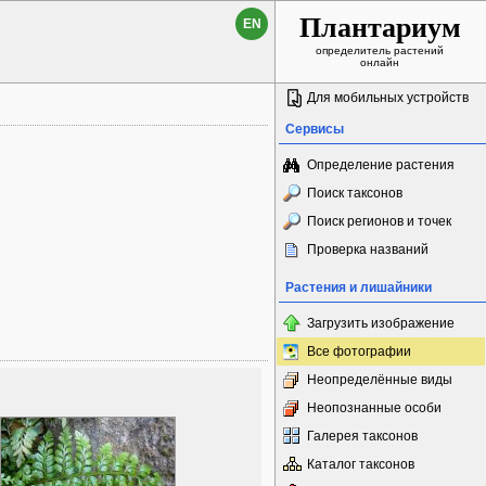
Плантариум
EN
определитель растений
онлайн
Для мобильных устройств
Сервисы
Определение растения
Поиск таксонов
Поиск регионов и точек
Проверка названий
Растения и лишайники
Загрузить изображение
Все фотографии
Неопределённые виды
Неопознанные особи
Галерея таксонов
Каталог таксонов