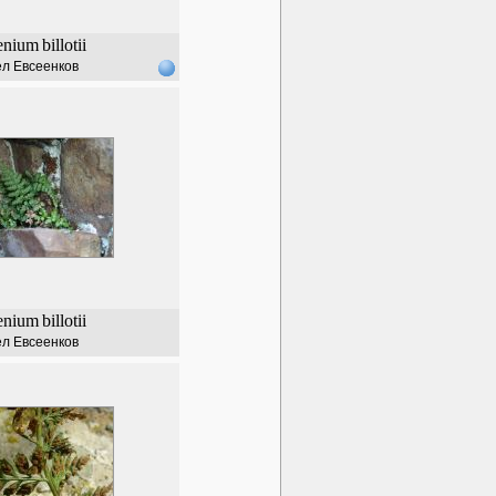
enium
billotii
л Евсеенков
enium
billotii
л Евсеенков