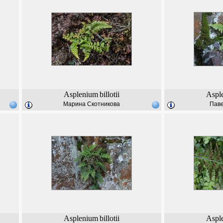
Asplenium
billotii
Aspl
Марина Скотникова
Паве
Asplenium
billotii
Aspl