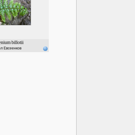
enium
billotii
л Евсеенков