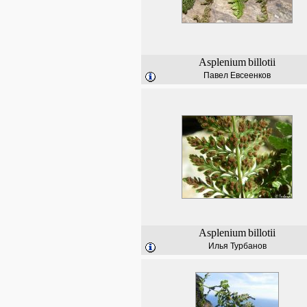
Asplenium
billotii
Павел Евсеенков
Asplenium
billotii
Илья Турбанов