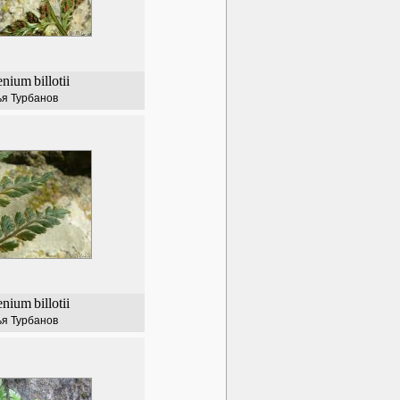
enium
billotii
я Турбанов
enium
billotii
я Турбанов