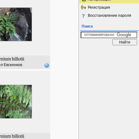
Регистрация
Восстановление пароля
Поиск
enium
billotii
л Евсеенков
enium
billotii