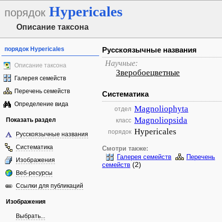
Hypericales
порядок
Описание таксона
порядок Hypericales
Русскоязычные названия
Научные:
Описание таксона
Зверобоецветные
Галерея семейств
Перечень семейств
Систематика
Определение вида
Magnoliophyta
отдел
Magnoliopsida
Показать раздел
класс
Hypericales
порядок
Русскоязычные названия
Систематика
Смотри также:
Галерея семейств
Перечень
Изображения
(2)
семейств
Веб-ресурсы
Ссылки для публикаций
Изображения
Выбрать...