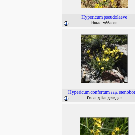
Hypericum
pseudolaeve
Намиг Аббасов
Hypericum
confertum
stenobot
ssp.
Роланд Цандекидис