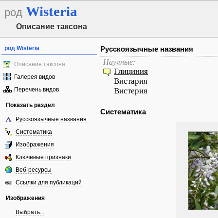
Wisteria
род
Описание таксона
род Wisteria
Русскоязычные названия
Научные:
Описание таксона
Глициния
Галерея видов
Вистария
Перечень видов
Вистерия
Показать раздел
Систематика
Русскоязычные названия
Систематика
Изображения
Ключевые признаки
Веб-ресурсы
Ссылки для публикаций
Изображения
Выбрать...