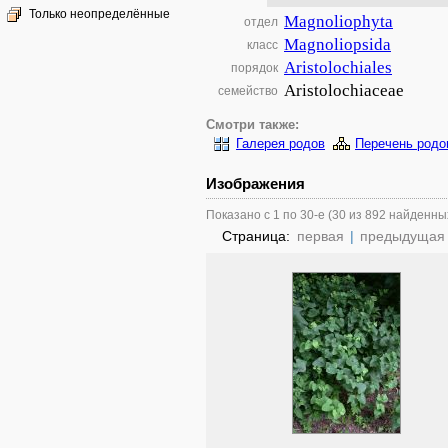
Только неопределённые
Magnoliophyta
отдел
Magnoliopsida
класс
Aristolochiales
порядок
Aristolochiaceae
семейство
Смотри также:
Галерея родов
Перечень родо
Изображения
Показано с 1 по 30-е (30 из 892 найденны
Страница:
первая
|
предыдущая