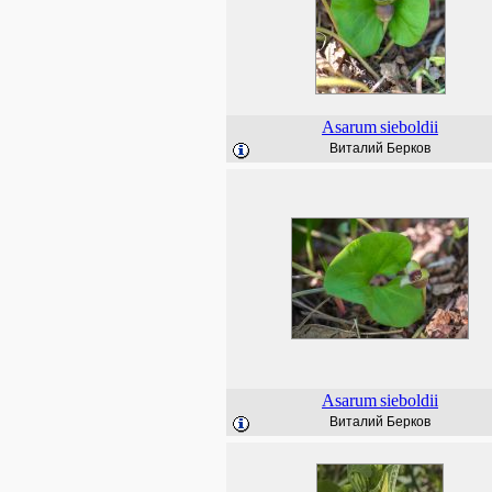
Asarum
sieboldii
Виталий Берков
Asarum
sieboldii
Виталий Берков