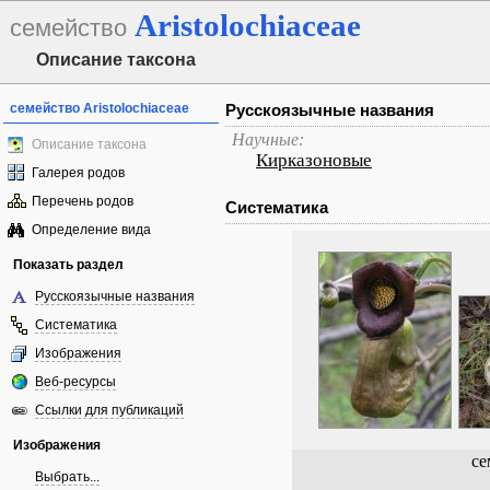
Aristolochiaceae
семейство
Описание таксона
семейство Aristolochiaceae
Русскоязычные названия
Научные:
Описание таксона
Кирказоновые
Галерея родов
Перечень родов
Систематика
Определение вида
Показать раздел
Русскоязычные названия
Систематика
Изображения
Веб-ресурсы
Ссылки для публикаций
Изображения
се
Выбрать...