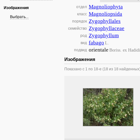
Magnoliophyta
отдел
Изображения
Magnoliopsida
класс
Выбрать...
Zygophyllales
порядок
Zygophyllaceae
семейство
Zygophyllum
род
fabago
L.
вид
orientale
Boriss. ex Hadidi
подвид
Изображения
Показано с 1 по 18-е (18 из 18 найденных