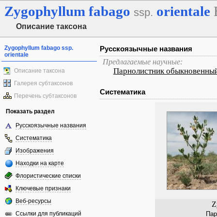
Zygophyllum
fabago
orientale
ssp.
Описание таксона
Zygophyllum fabago ssp.
Русскоязычные названия
orientale
Предлагаемые научные:
Парнолистник обыкновенны
Описание таксона
Галерея субтаксонов
Систематика
Перечень субтаксонов
Показать раздел
Русскоязычные названия
Систематика
Изображения
Находки на карте
Флористические списки
Ключевые признаки
Веб-ресурсы
Z
Ссылки для публикаций
Пар