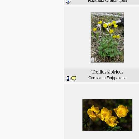
Надежда Степанцова
Trollius
sibiricus
Светлана Евфратова