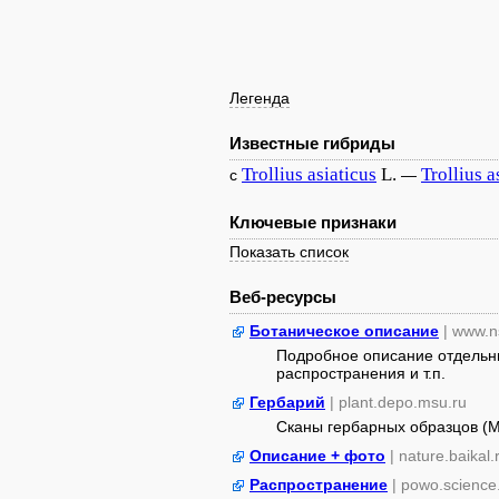
Легенда
Известные гибриды
Trollius
asiaticus
L.
Trollius
a
с
—
Ключевые признаки
Показать список
Веб-ресурсы
Ботаническое описание
| www.n
Подробное описание отдельны
распространения и т.п.
Гербарий
| plant.depo.msu.ru
Сканы гербарных образцов (
Описание + фото
| nature.baikal.
Распространение
| powo.science