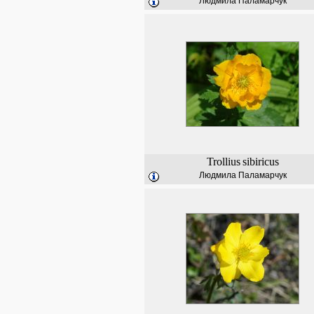
Людмила Паламарчук
Trollius
sibiricus
Людмила Паламарчук