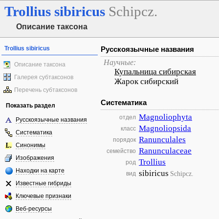
Trollius
sibiricus
Schipcz.
Описание таксона
Trollius sibiricus
Русскоязычные названия
Научные:
Описание таксона
Купальница сибирская
Галерея субтаксонов
Жарок сибирский
Перечень субтаксонов
Систематика
Показать раздел
Magnoliophyta
отдел
Русскоязычные названия
Magnoliopsida
класс
Систематика
Ranunculales
порядок
Синонимы
Ranunculaceae
семейство
Изображения
Trollius
род
Находки на карте
sibiricus
Schipcz.
вид
Известные гибриды
Ключевые признаки
Веб-ресурсы