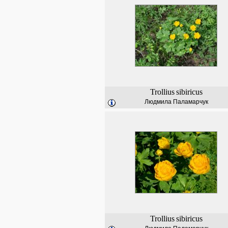
Trollius
sibiricus
Людмила Паламарчук
Trollius
sibiricus