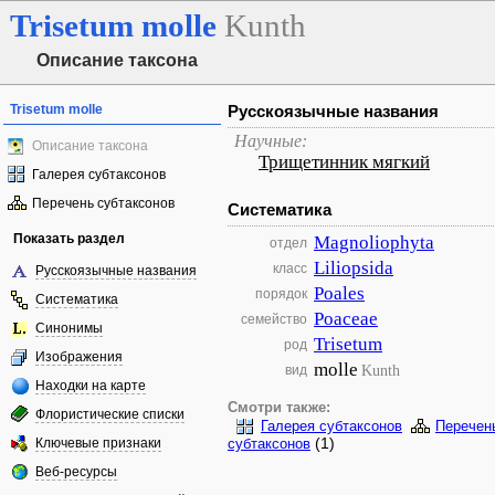
Trisetum
molle
Kunth
Описание таксона
Trisetum molle
Русскоязычные названия
Научные:
Описание таксона
Трищетинник мягкий
Галерея субтаксонов
Перечень субтаксонов
Систематика
Показать раздел
Magnoliophyta
отдел
Liliopsida
класс
Русскоязычные названия
Poales
порядок
Систематика
Poaceae
семейство
Синонимы
Trisetum
род
Изображения
molle
Kunth
вид
Находки на карте
Смотри также:
Флористические списки
Галерея субтаксонов
Перечен
(1)
Ключевые признаки
субтаксонов
Веб-ресурсы