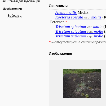
Ссылки для публикаций
Синонимы
Изображения
Avena
mollis
Michx.
Выбрать...
Koeleria
spicata
mollis
(K
ssp.
Peterson
*
Trisetum
spicatum
molle
(
var.
Trisetum
spicatum
molle
(
ssp.
Trisetum
triflorum
molle
(
ssp.
*
– отсутствует в списке-первоис
Изображения