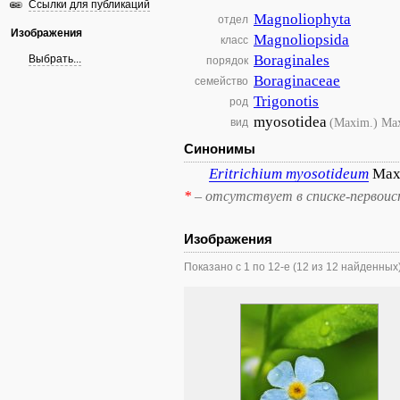
Ссылки для публикаций
Magnoliophyta
отдел
Изображения
Magnoliopsida
класс
Boraginales
Выбрать...
порядок
Boraginaceae
семейство
Trigonotis
род
myosotidea
(Maxim.) Ma
вид
Синонимы
Eritrichium
myosotideum
Max
*
– отсутствует в списке-первоис
Изображения
Показано с 1 по 12-е (12 из 12 найденных