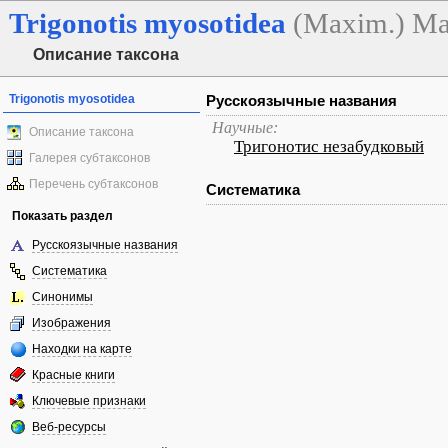
Trigonotis
myosotidea
(Maxim.) Ma
Описание таксона
Trigonotis myosotidea
Русскоязычные названия
Научные:
Описание таксона
Тригонотис незабудковый
Галерея субтаксонов
Перечень субтаксонов
Систематика
Показать раздел
Русскоязычные названия
Систематика
Синонимы
Изображения
Находки на карте
Красные книги
Ключевые признаки
Веб-ресурсы