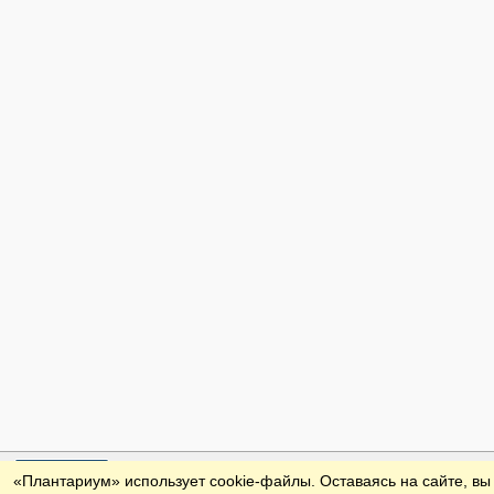
Обратная связь
«Плантариум» использует cookie-файлы. Оставаясь на сайте, вы