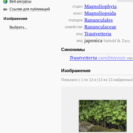
Веб-ресурсы
Magnoliophyta
отдел
Ссылки для публикаций
Magnoliopsida
класс
Изображения
Ranunculales
порядок
Ranunculaceae
семейство
Выбрать...
Trautvetteria
род
japonica
Siebold & Zucc.
вид
Синонимы
Trautvetteria
caroliniensis
var
Изображения
Показано с 1 по 13-е (13 из 13 найденных