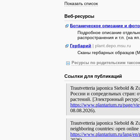
Показать список
Веб-ресурсы
Ботаническое описание и фот
Подробное описание отдельны
распространения и т.п. (на яп.
Гербарий
| plant.depo.msu.ru
Сканы гербарных образцов (
Ресурсы по родительским таксон
Ссылки для публикаций
Trautvetteria japonica Siebold &
России и сопредельных стран: 
растений. [Электронный ресурс
https://www.plantarium.ru/page/vi
08.08.2026).
Trautvetteria japonica Siebold & Zu
neighboring countries: open online 
https://www.plantarium.ru/lang/en
2026).