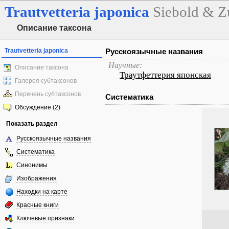
Trautvetteria
japonica
Siebold & Z
Описание таксона
Trautvetteria japonica
Русскоязычные названия
Научные:
Описание таксона
Траутфеттерия японская
Галерея субтаксонов
Перечень субтаксонов
Систематика
Обсуждение (2)
Показать раздел
Русскоязычные названия
Систематика
Синонимы
Изображения
Находки на карте
Красные книги
Ключевые признаки