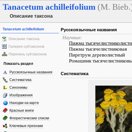
Tanacetum
achilleifolium
(M. Bieb.
Описание таксона
Tanacetum achilleifolium
Русскоязычные названия
Научные:
Описание таксона
Пижма тысячелистниколистн
Галерея субтаксонов
Пижма тысячелистниковая
Перечень субтаксонов
Пиретрум дереволистный
Ромашник тысячелистников
Показать раздел
Русскоязычные названия
Систематика
Систематика
Синонимы
Изображения
Находки на карте
Красные книги
Флористические списки
Ключевые признаки