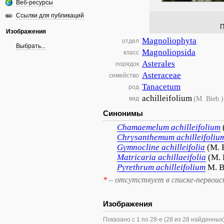
Веб-ресурсы
Ссылки для публикаций
П
Изображения
Magnoliophyta
отдел
Выбрать...
Magnoliopsida
класс
Asterales
порядок
Asteraceae
семейство
Tanacetum
род
achilleifolium
(M. Bieb.)
вид
Синонимы
Chamaemelum
achilleifolium
Chrysanthemum
achilleifoliu
Gymnocline
achilleifolia
(M. 
Matricaria
achillaeifolia
(M. 
Pyrethrum
achilleifolium
M. B
*
– отсутствует в списке-первоис
Изображения
Показано с 1 по 28-е (28 из 28 найденных