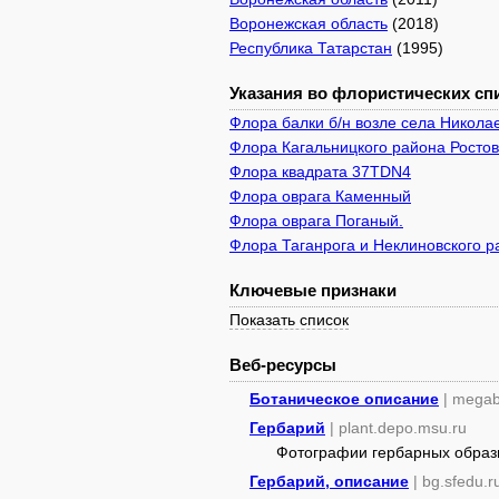
Воронежская область
(2018)
Республика Татарстан
(1995)
Указания во флористических спи
Флора балки б/н возле села Николае
Флора Кагальницкого района Ростов
Флора квадрата 37TDN4
Флора оврага Каменный
Флора оврага Поганый.
Флора Таганрога и Неклиновского р
Ключевые признаки
Показать список
Веб-ресурсы
Ботаническое описание
| megab
Гербарий
| plant.depo.msu.ru
Фотографии гербарных образ
Гербарий, описание
| bg.sfedu.r