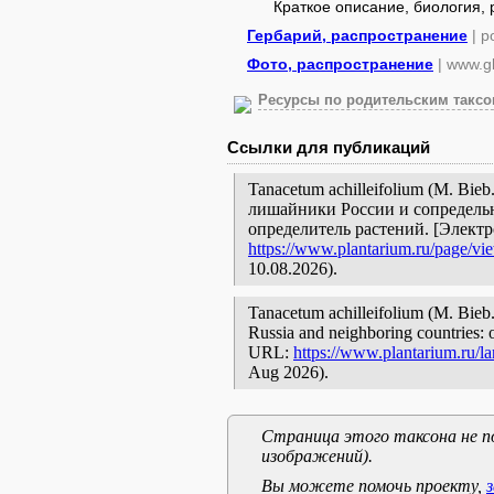
Краткое описание, биология,
Гербарий, распространение
| 
Фото, распространение
| www.gb
Ресурсы по родительским таксон
Ссылки для публикаций
Tanacetum achilleifolium (M. Bieb
лишайники России и сопредельн
определитель растений. [Элект
https://www.plantarium.ru/page/vi
10.08.2026).
Tanacetum achilleifolium (M. Bieb.)
Russia and neighboring countries: o
URL:
https://www.plantarium.ru/l
Aug 2026).
Страница этого таксона не п
изображений).
Вы можете помочь проекту,