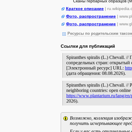
Сканы гербарных образцов (
Краткое описание
| ru.wikipedia.
Фото, распространение
| www.p
Фото, распространение
| www.gb
Ресурсы по родительским таксон
Ссылки для публикаций
Spiranthes spiralis (L.) Chevall
сопредельных стран: открытый 
[Электронный ресурс] URL:
htt
(дата обращения: 08.08.2026).
Spiranthes spiralis (L.) Chevall. //
neighboring countries: open online 
https://www.plantarium.ru/lang/en
2026).
Возможно, коллекция изображе
получить исчерпывающее пред
Если у вас есть оригинальны