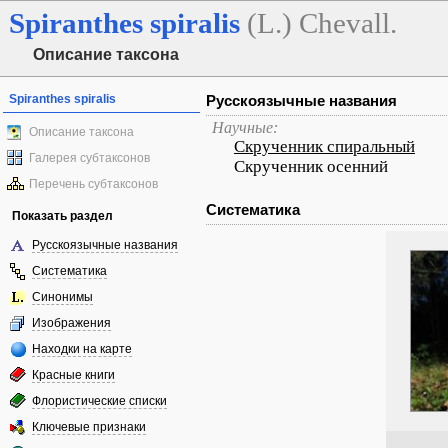
Spiranthes
spiralis
(L.) Chevall.
Описание таксона
Spiranthes spiralis
Русскоязычные названия
Научные:
Описание таксона
Скрученник спиральный
Галерея субтаксонов
Скрученник осенний
Перечень субтаксонов
Систематика
Показать раздел
Русскоязычные названия
Систематика
Синонимы
Изображения
Находки на карте
Красные книги
Флористические списки
Ключевые признаки