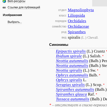
Веб-ресурсы
Ссылки для публикаций
Magnoliophyta
отдел
Liliopsida
Изображения
класс
Orchidales
порядок
Выбрать...
Orchidaceae
семейство
Spiranthes
род
spiralis
(L.) Chevall.
вид
Синонимы
Epipactis
spiralis
(L.) Crantz
Ibidium
spirale
(L.) Salisb.
*
Neottia
autumnalis
(Balb.) Per
Neottia
autumnalis
(Balb.) St
Neottia
spiralis
(L.) Sw.
*
Ophrys
autumnalis
Balb.
*
Ophrys
spiralis
L.
Serapias
spiralis
(L.) Scop.
*
Spiranthes
autumnalis
(Balb.)
Spiranthes
glauca
Raf.
*
Tussaca
autumnalis
(Balb.) D
*
– отсутствует в списке-первоис