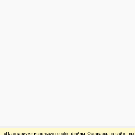
Обратная связь
«Плантариум» использует cookie-файлы. Оставаясь на сайте, вы